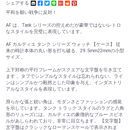
シェアする
平和を願い戦争に反対！
AF は、Tank シリーズの控えめだが豪華ではないレトロ
なスタイルを完璧に表現しています。
AF カルティエ タンク シリーズ ウォッチ 【ケース】 従
来の時計本体の丸い形を打ち破る、29 .5mm22mmの小型
サイズ 。
上下対称の平行フレームがスクエアな文字盤を引き立て
ます 。タフでシンプルなスタイルは忘れられない。ライ
ンはシンプルかつ毅然とした印象を与え、インダストリ
アルなスタイルを表現しています。
滑らかな弧と鋭い角は、モダンさとファッションの感覚
を示しています。タンク トラック スタイルのラグと八角
形のリューズには、カルティエの象徴的なブルー スピネ
ルがあしらわれており、非常に目立ちます。 【文字盤】
文字盤はクラシックなローマンスケールで表示されま