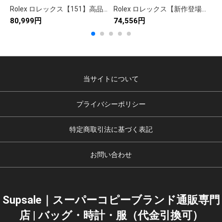
Rolex ロレックス【151】高品質アイテム✨ 9枚の商品画像で詳細確認🛍️ お得な限定品🎁 人気急上昇🔥 満足保証💯
Rolex ロレックス【新作登場】28 スタイリッシュコレクション✨ 大人気デザイン🎀 高品質素材⭐ 9点豊富画像付き📸 最新トレンド必見💫
80,999円
74,556円
9
当サイトについて
プライバシーポリシー
特定商取引法に基づく表記
お問い合わせ
Supsale｜スーパーコピーブランド通販専門
店 | バッグ・時計・服（代金引換可）