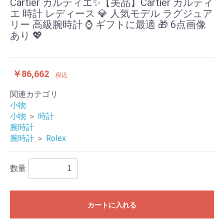
Cartier カルティエ✨【美品】Cartier カルティ
エ 時計 レディース 💎 人気モデル ラグジュア
リー 高級腕時計 ⌚ ギフトに最適 🎁 6点画像
あり 💖
￥86,662
税込
関連カテゴリ
小物
小物
＞
時計
腕時計
腕時計
＞
Rolex
数量
カートに入れる