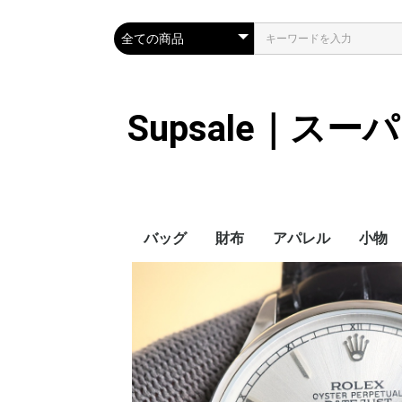
Supsale｜ス
バッグ
財布
アパレル
小物
Hermes
LOUIS VUITTON
Chanel
Loewe
Celine
Dior
Gucci
Fendi
Prada
Balenciaga
MiuMiu
HERMES
CHANEL
LOUIS VUITTON
Celine
YSL
Miu Miu
Prada
Gucci
Fendi
ハイブランド
Supreme
Miu Miu
アウター
LOUIS VUITTON
MONCLER
Adidas
THE NORTH FACE
CHANEL
𝗖𝗔𝗡𝗔𝗗𝗔 𝗚𝗢𝗢𝗦𝗘
DIOR
GUCCI
VERSACE
BALENCIAGA
FENDI
子供服切れ
ぼうし
ネクタ
ハンカ
スマホ
サング
アクセ
マフラ
傘
バッグ
バッグ
カード
キーケ
時計
手袋
ヘアア
ア
ス