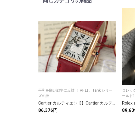
同じカテゴリの商品
平和を願い戦争に反対 ！ AF は、Tank シリー
ロレッ
ズの控...
ールド11
Cartier カルティエ✨【】Cartier カルティエ 時計 レディース 人気 高級腕時計⌚ プレゼント🎁 ギフト対応💝 7点画像付き📷
86,376円
89,6