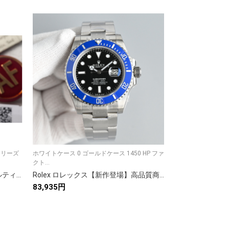
シリーズ
ホワイトケース 0 ゴールドケース 1450 HP ファ
ホワイトゴールド 1
クト...
ゥ カル...
Cartier カルティエ✨【Cartier カルティエ 時計】✨ 高級腕時計 メンズ レディース 人気モデル プレゼントに最適💝 7点画像で詳細確認🕰️⭐️
Rolex ロレックス【新作登場】高品質商品234✨ 9点画像付きで安心🎁 人気アイテムがお得に購入💝 今すぐチェック👀 満足保証✅
83,935円
77,538円