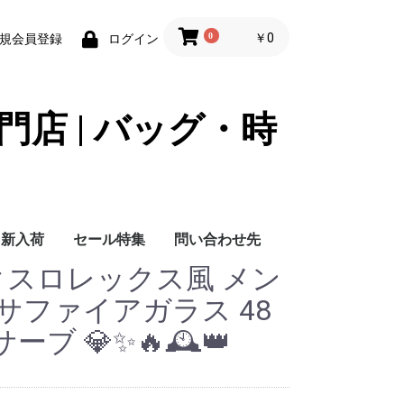
0
￥0
規会員登録
ログイン
門店 | バッグ・時
新入荷
セール特集
問い合わせ先
ックスロレックス風 メン
問い合わせ先
サファイアガラス 48
ブ 💎✨🔥🕰️👑