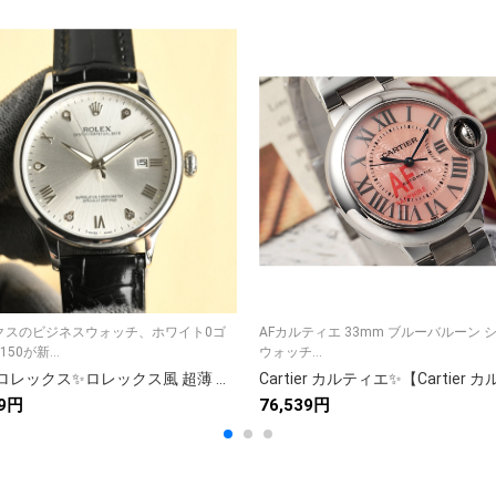
クスのビジネスウォッチ、ホワイト0ゴ
AFカルティエ 33mm ブルーバルーン 
50が新...
ウォッチ...
Rolex ロレックス✨ロレックス風 超薄 高級腕時計✨ 40mm 本格ムーブメント ビジネス/贈り物に最適💼🕰️🎁💎
39円
76,539円