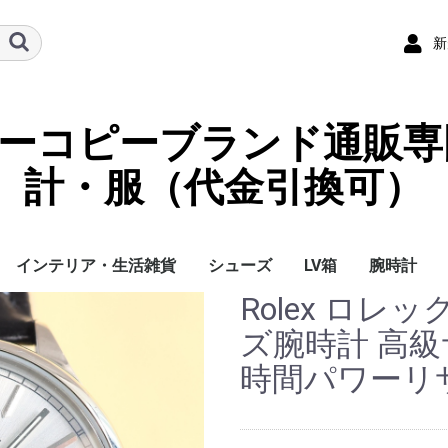
新
ーパーコピーブランド通販専
計・服（代金引換可）
インテリア・生活雑貨
シューズ
LV箱
腕時計
Rolex ロレ
イ
チ
ケース
ラス・アイウェ
サリー
ー/スカーフ
チャーム
ストラップ
（コイン）ケー
ース
クセサリー
寝具
ブランケット
カーペット絨毯
クッションカバー/ク
小物入れ収納ボックス
バスタオル
QRコード
LOUIS VUITTON
CHANEL
HERMES
GUCCI
DIOR
FENDI
LINEID：0109shop
レディース/女性用
メンズ/男性用
Gucci
Chanel
Omega
Rolex
Cartier
Chanel
ズ腕時計 高級
ッション
時間パワーリサー