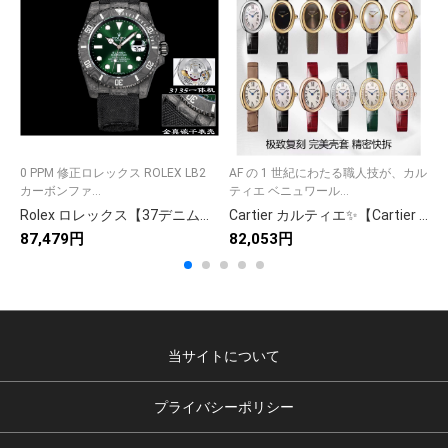
0 PPM 修正ロレックス ROLEX LB2
AF の 1 世紀にわたる職人技が、カル
D
カーボンファ...
ティエ ベニュワール...
ス
Rolex ロレックス【37デニム】履き心地抜群！高品質デニムパンツ👖✨ 9点画像で詳細確認🔄 スタイリッシュなシルエット🎯 通年着用可能⭐
Cartier カルティエ✨【Cartier サントス 100】✨ 大人気モデル メンズ 腕時計⌚ ラグジュアリー ギフト🎁 プレゼントに最適💝
87,479円
82,053円
8
当サイトについて
プライバシーポリシー