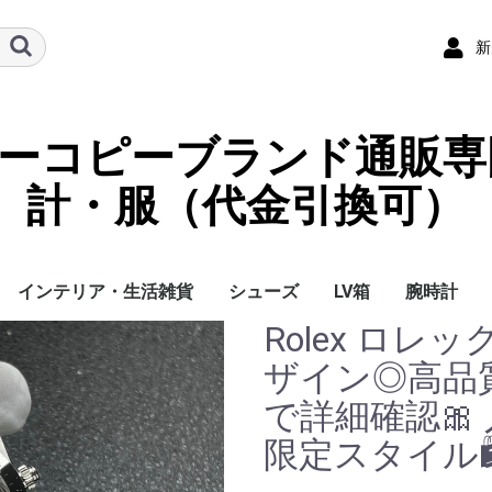
新
ーパーコピーブランド通販専
計・服（代金引換可）
インテリア・生活雑貨
シューズ
LV箱
腕時計
Rolex ロレ
イ
チ
ケース
ラス・アイウェ
サリー
ー/スカーフ
チャーム
ストラップ
（コイン）ケー
ース
クセサリー
寝具
ブランケット
カーペット絨毯
クッションカバー/ク
小物入れ収納ボックス
バスタオル
QRコード
LOUIS VUITTON
CHANEL
HERMES
GUCCI
DIOR
FENDI
LINEID：0109shop
レディース/女性用
メンズ/男性用
Gucci
Chanel
Omega
Rolex
Cartier
Chanel
ザイン◎高品
ッション
で詳細確認🎀
限定スタイル🛍