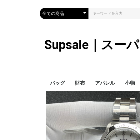
Supsale｜ス
バッグ
財布
アパレル
小物
Hermes
LOUIS VUITTON
Chanel
Loewe
Celine
Dior
Gucci
Fendi
Prada
Balenciaga
MiuMiu
HERMES
CHANEL
LOUIS VUITTON
Celine
YSL
Miu Miu
Prada
Gucci
Fendi
ハイブランド
Supreme
Miu Miu
アウター
LOUIS VUITTON
MONCLER
Adidas
THE NORTH FACE
CHANEL
𝗖𝗔𝗡𝗔𝗗𝗔 𝗚𝗢𝗢𝗦𝗘
DIOR
GUCCI
VERSACE
BALENCIAGA
FENDI
子供服切れ
ぼうし
ネクタ
ハンカ
スマホ
サング
アクセ
マフラ
傘
バッグ
バッグ
カード
キーケ
時計
手袋
ヘアア
ア
ス