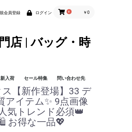
0
￥0
規会員登録
ログイン
門店 | バッグ・時
新入荷
セール特集
問い合わせ先
ックス【新作登場】33 デ
問い合わせ先
質アイテム✨ 9点画像
 人気トレンド必須👑
️ お得な一品💖