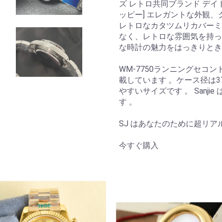
ズ レトロ共同ブランド デイト
ッピー] エレガントな外観
レトロなカタツムリカバーミ
なく、レトロな雰囲気を持っ
な時計の魅力をはっきりとき
WM-7750ランニングセコ
載しています 。ケース径は
やすいサイズです 。 Sanj
す 。
SJ はあなたのために超リ
今すぐ購入