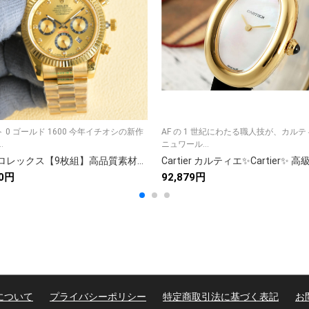
 0 ゴールド 1600 今年イチオシの新作
AF の 1 世紀にわたる職人技が、カルテ
.
ニュワール...
Rolex ロレックス【9枚組】高品質素材集🎨 商用OK✨ デザイン必須アイテム🖼️ クリエイター必携📚 169種類のプロ素材🔥
90円
92,879円
について
プライバシーポリシー
特定商取引法に基づく表記
お