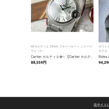
AFカルティエ 33mm ブルーバルーン シリーズ
ホワイト
ウォッチ...
モデル ..
Cartier カルティエ💎✨【Cartier カルティエ 時計】 レディース 高級腕時計 人気モデル 🎀⌚💖
88,559円
94,2
当サイト