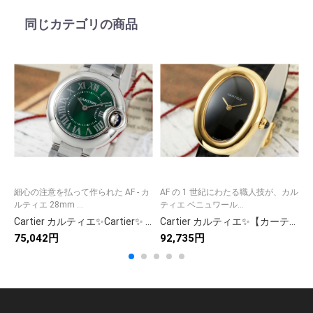
同じカテゴリの商品
細心の注意を払って作られた AF - カ
AF の 1 世紀にわたる職人技が、カル
0
ルティエ 28mm ...
ティエ ベニュワール...
イ
Cartier カルティエ✨Cartier✨ 高級腕時計 人気モデル 美品🕰️ 送料無料🎁 ラグジュアリー ギフトに最適💝
Cartier カルティエ✨【カーテライ 時計】✨ 高級腕時計 メンズ レディース 人気モデル 💎 ギフトに最適 ⌚
75,042円
92,735円
9