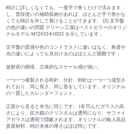
時計に詳しくなくても、一度手で巻くだけで済みます
し、普段使いの補助収納があれば、ほとんど手で巻かな
くても時計を外して着けることができます。 (3) 文字盤
の色の違いの問題 クリーン工場はベストセラーのオリジ
ナルモデル M126334-0032 を示しています 。
文字盤の質感や色のコントラストに違いはなく、角度や
光の違いによっても見分けるのはほとんど困難です 。
放射状の模様、立体的なスケール感が強い。
一つ一つ複製される時針、分針、秒針は一つ一つ成型さ
れており、同じ長さ、同じ形をしています。オリジナル
の一貫したカレンダーフォント。
正面から見ると本当に同じです。 (4) 凹んだガラスの高
さにより、拡大鏡のクリスタルは透明になり、サファイ
アガラスは透明で隠蔽されます。オリジナルの輸入高品
質原材料、時計本体の厚さはほぼ同じです。