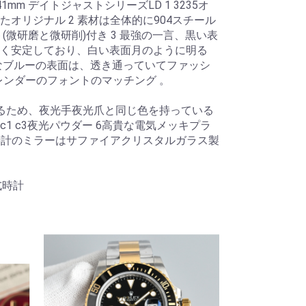
41mm デイトジャストシリーズLD 1 3235オ
オリジナル 2 素材は全体的に904スチール
(微研磨と微研削)付き 3 最強の一言、黒い表
く安定しており、白い表面月のように明る
なブルーの表面は、透き通っていてファッシ
カレンダーのフォントのマッチング 。
るため、夜光手夜光爪と同じ色を持っている
1 c3夜光パウダー 6高貴な電気メッキプラ
 時計のミラーはサファイアクリスタルガラス製
式時計