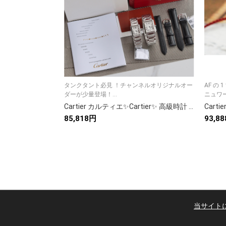
タンクタント必見 ！チャンネルオリジナルオー
AF の
ダーが少量登場！...
ニュワール
Cartier カルティエ✨Cartier✨ 高級時計 サントスデカルティエ 自動巻 メンズ 人気モデル💎 🛡️ プレゼントに最適🎁
85,818円
93,8
当サイト