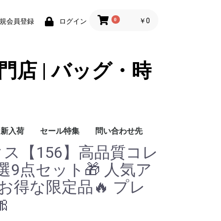
0
￥0
規会員登録
ログイン
門店 | バッグ・時
新入荷
セール特集
問い合わせ先
ックス【156】高品質コレ
問い合わせ先
選9点セット🎁 人気ア
 お得な限定品🔥 プレ
