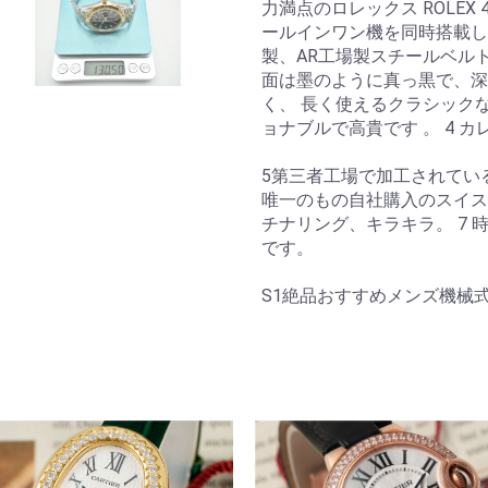
力満点のロレックス ROLEX 
ールインワン機を同時搭載した
製、AR工場製スチールベルト
面は墨のように真っ黒で、深
く、 長く使えるクラシック
ョナブルで高貴です 。 4 
5第三者工場で加工されてい
唯一のもの自社購入のスイスc
チナリング、キラキラ。 7
です。
S1絶品おすすめメンズ機械