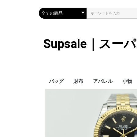
Supsale｜ス
バッグ
財布
アパレル
小物
Hermes
LOUIS VUITTON
Chanel
Loewe
Celine
Dior
Gucci
Fendi
Prada
Balenciaga
MiuMiu
HERMES
CHANEL
LOUIS VUITTON
Celine
YSL
Miu Miu
Prada
Gucci
Fendi
ハイブランド
Supreme
Miu Miu
アウター
LOUIS VUITTON
MONCLER
Adidas
THE NORTH FACE
CHANEL
𝗖𝗔𝗡𝗔𝗗𝗔 𝗚𝗢𝗢𝗦𝗘
DIOR
GUCCI
VERSACE
BALENCIAGA
FENDI
子供服切れ
ぼうし
ネクタ
ハンカ
スマホ
サング
アクセ
マフラ
傘
バッグ
バッグ
カード
キーケ
時計
手袋
ヘアア
ア
ス