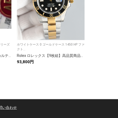
シリーズ
ホワイトケース 0 ゴールドケース 1450 HP ファ
AF変換の復活 - 
クト...
ンシリーズ...
Cartier カルティエ✨【】Cartier カルティエ 時計 レディース 人気 腕時計⌚ ラグジュアリー 贈り物🎁 ギフト 7点画像付き💎 美品✨
Rolex ロレックス【9枚組】高品質商品231✨ 多用途活用アイテム🎁 長寿命設計🔋 お得なセット🛍️ 満足保証💯
93,800円
78,839円
問い合わせ