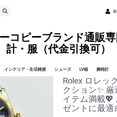
新
ーパーコピーブランド通販専
計・服（代金引換可）
インテリア・生活雑貨
シューズ
LV箱
腕時計
Rolex ロレ
イ
チ
ケース
ラス・アイウェ
サリー
ー/スカーフ
チャーム
ストラップ
（コイン）ケー
ース
クセサリー
寝具
ブランケット
カーペット絨毯
クッションカバー/ク
小物入れ収納ボックス
バスタオル
QRコード
LOUIS VUITTON
CHANEL
HERMES
GUCCI
DIOR
FENDI
LINEID：0109shop
レディース/女性用
メンズ/男性用
Gucci
Chanel
Omega
Rolex
Cartier
Chanel
クション✨ 厳
ッション
イテム満載💖
ゼントに最適