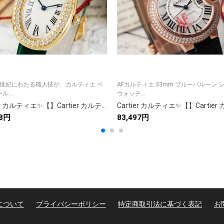
 1 世紀にわたる職人技が、カルティエ ベ
AFカルティエ 33mm ブルーバルーン 
...
ウォッチ...
Cartier カルティエ✨【】Cartier カルティエ 時計 レディース 人気 腕時計 高級 ブランド ⌚💎🛍️💖✨ ギフト 贈り物 7点画像付き
88円
83,497円
について
プライバシーポリシー
特定商取引法に基づく表記
お