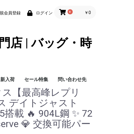
0
￥0
規会員登録
ログイン
門店 | バッグ・時
新入荷
セール特集
問い合わせ先
レックス【最高峰レプリ
問い合わせ先
ス デイトジャスト
35搭載 🔥 904L鋼 ✨ 72
rve 💎 交換可能パー