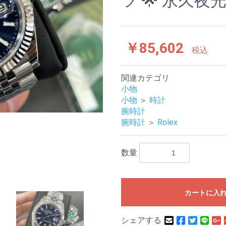
ツ 🌟 永久夜
￥85,602
税込
関連カテゴリ
小物
小物
＞
時計
腕時計
腕時計
＞
Rolex
数量
カートに入
シェアする