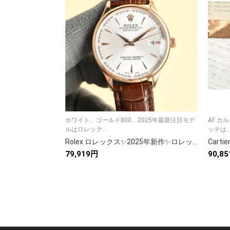
ホワイト、ゴールド800、2025年最新注目モデ
AF カ
ルはロレック...
ッチは、シ
Rolex ロレックス✨2025年新作✨ロレックス風メンズ腕時計🕰️本物志向！サファイアガラス&最高級316L鋼⚓️
79,919円
90,8