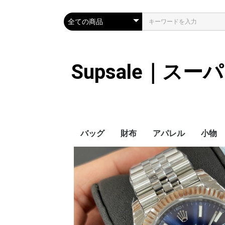
Supsale｜ス
バッグ
財布
アパレル
小物
Hermes
LOUIS VUITTON
Chanel
Loewe
Celine
Dior
Gucci
Fendi
Prada
Balenciaga
MiuMiu
HERMES
CHANEL
LOUIS VUITTON
Celine
YSL
Miu Miu
Prada
Gucci
Fendi
ハイブランド
Supreme
Miu Miu
アウター
LOUIS VUITTON
MONCLER
Adidas
THE NORTH FACE
CHANEL
𝗖𝗔𝗡𝗔𝗗𝗔 𝗚𝗢𝗢𝗦𝗘
DIOR
GUCCI
VERSACE
BALENCIAGA
FENDI
子供服切れ
ぼうし
ネクタ
ハンカ
スマホ
サング
アクセ
マフラ
傘
バッグ
バッグ
カード
キーケ
時計
手袋
ヘアア
ア
ス