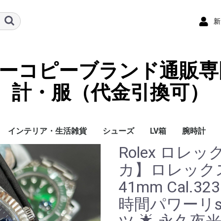
新
ーパーコピーブランド通販専
計・服（代金引換可）
インテリア・生活雑貨
シューズ
LV箱
腕時計
Rolex ロ
イ
チ
ケース
ラス・アイウェ
サリー
ー/スカーフ
チャーム
ストラップ
（コイン）ケー
ース
クセサリー
寝具
ブランケット
カーペット絨毯
クッションカバー/ク
小物入れ収納ボックス
バスタオル
QRコード
LOUIS VUITTON
CHANEL
HERMES
GUCCI
DIOR
FENDI
LINEID：0109shop
レディース/女性用
メンズ/男性用
Gucci
Chanel
Omega
Rolex
Cartier
Chanel
カ】ロレック
ッション
41mm Cal.32
時間パワーリse