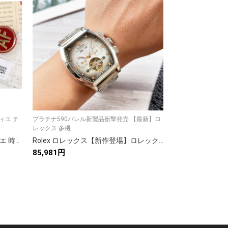
ィエ チ
プラチナ590バレル新製品衝撃発売 【最新】ロ
ロレックス デイトジ
レックス 多機...
Cal.3235オー...
Cartier カルティエ💎✨【カルティエ 時計】証明付き/大人気モデル/ラグジュアリー 高級腕時計🕰️💖🎁
Rolex ロレックス【新作登場】ロレックス 自動巻き メンズ腕時計 本革ベルト 大飛輪デザイン✨⌚️🔥💎💼
85,981円
81,631円