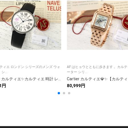
ルティエ ロンドン シリーズのメンズ ウォ
AF はヒョウとともに歩きます 。カルテ
...
ーター シリ...
Cartier カルティエ✨カルティエ 時計 レディース✨【】大人気モデル 高級腕時計💎 ラグジュアリー ギフト🎁 美しい写真9点🖼️ プレゼントに最適💝
51円
80,999円