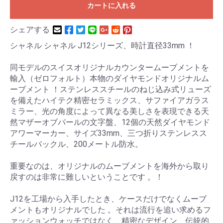
カートに入れる
シェアする
シャネル シャネル J12シリーズ、時計直径33mm ！
同モデルのスイスオリジナルカウンタームーブメントを
輸入（ゼロフォルト）本物のダイヤモンドオリジナルム
ーブメント ！ステンレススチールのねじ込み式リューズ
を備えたハイテク精密セラミックス、サファイアガラス
ミラー、光の角度によって異なる美しさを表現できる天
然マザーオブパールの文字盤、12個の天然ダイヤモンド
アワーマーカー、サイズ33mm、三つ折りステンレスス
チールバックル、200メートル防水。
重要なのは、オリジナルのムーブメントを海外から取り
戻すのは非常に難しいということです 。！
J12を工場から入手したとき、ケースだけでなくムーブ
メントもオリジナルでした 。それは流行を追い求めるフ
ァッションウォッチではなく、精密なデザイン、伝統的