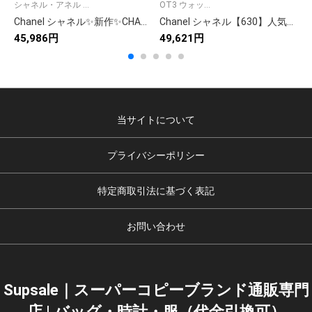
シャネル・アネル ...
OT3 ウォッ...
ト
Chanel シャネル✨新作✨CHANEL レディース 自動巻き腕時計🕰️ サファイアガラス&本革ベルト💖 630鋼带650モデル
Chanel シャネル【630】人気アイテム✨ 高品質素材で快適着用🥰 9点画像で詳細確認🉑 お得なプチプラ価格🎯 今すぐゲット💖
45,986円
49,621円
4
当サイトについて
プライバシーポリシー
特定商取引法に基づく表記
お問い合わせ
Supsale｜スーパーコピーブランド通販専門
店 | バッグ・時計・服（代金引換可）