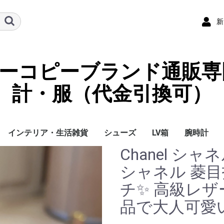
新
ーパーコピーブランド通販専
計・服（代金引換可）
インテリア・生活雑貨
シューズ
LV箱
腕時計
Chanel 
イ
チ
ケース
ラス・アイウェ
サリー
ー/スカーフ
チャーム
ストラップ
（コイン）ケー
ース
クセサリー
寝具
ブランケット
カーペット絨毯
クッションカバー/ク
小物入れ収納ボックス
バスタオル
QRコード
LOUIS VUITTON
CHANEL
HERMES
GUCCI
DIOR
FENDI
LINEID：0109shop
レディース/女性用
メンズ/男性用
Gucci
Chanel
Omega
Rolex
Cartier
Chanel
シャネル 菱目
ッション
チ✨ 高級レザ
品で大人可愛い