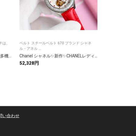
ッチは、
ベルト スチールベルト 670 ブランド シャネ
0 33mm透明底自
ル・アネル ...
スーパーセ...
Chanel シャネル【新作登場】579 多機能アイテム✨ 9枚の実写画像付き📸 高品質で使いやすさ抜群🎯 今すぐチェック❤️
Chanel シャネル✨新作✨CHANELレディース腕時計✨自動巻き✨サファイアガラス✨本革/セラミックベルト付き⌚
52,328円
51,832円
問い合わせ