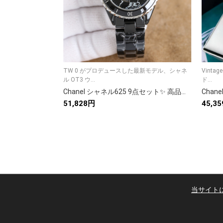
TW 0 がプロデュースした最新モデル、シャネ
Vinta
ル OT3 ウ...
ド...
Chanel シャネル625 9点セット✨ 高品質で実用的なアイテム🎁 お得な限定品🔥 満足保証💯 早割特典🎉
51,828円
45,3
当サイト