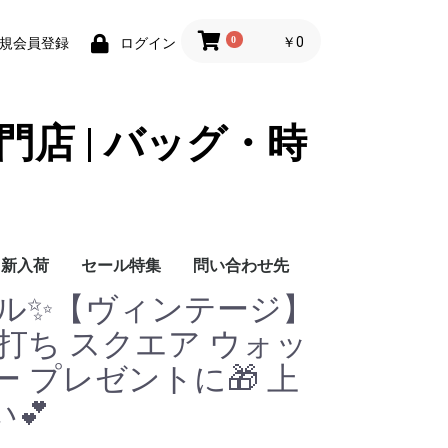
0
￥0
規会員登録
ログイン
門店 | バッグ・時
新入荷
セール特集
問い合わせ先
シャネル✨【ヴィンテージ】
問い合わせ先
打ち スクエア ウォッ
ー プレゼントに🎁 上
💕