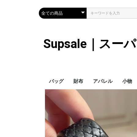
Supsale｜ス
バッグ
財布
アパレル
小物
Hermes
LOUIS VUITTON
Chanel
Loewe
Celine
Dior
Gucci
Fendi
Prada
Balenciaga
MiuMiu
HERMES
CHANEL
LOUIS VUITTON
Celine
YSL
Miu Miu
Prada
Gucci
Fendi
ハイブランド
Supreme
Miu Miu
アウター
LOUIS VUITTON
MONCLER
Adidas
THE NORTH FACE
CHANEL
𝗖𝗔𝗡𝗔𝗗𝗔 𝗚𝗢𝗢𝗦𝗘
DIOR
GUCCI
VERSACE
BALENCIAGA
FENDI
子供服切れ
ぼうし
ネクタ
ハンカ
スマホ
サング
アクセ
マフラ
傘
バッグ
バッグ
カード
キーケ
時計
ヘアア
ア
ス