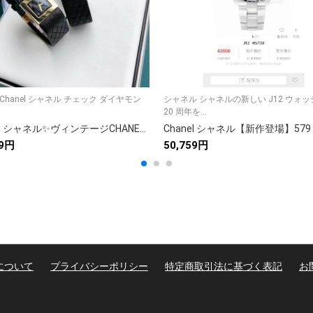
geChanel シャネル チェック ダイヤモン
シャネル シャネルの新しい J12 ウォ
20 周年を...
Chanel シャネル✨ヴィンテージCHANEL✨菱目打ち小方型腕時計🎁高級レザーストラップが美しい✨上品で使いやすいデイリーレディース時計⌚
59円
50,759円
について
プライバシーポリシー
特定商取引法に基づく表記
お