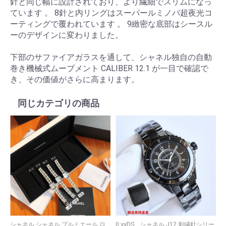
針と同じ幅に設計されており、より繊細でスリムになっ
ています 。 8針と内リングはスーパールミノバ超夜光コ
ーティングで覆われています 。 9緻密な底部はシースル
ーのデザインに変わりました。
下部のサファイアガラスを通して、シャネル独自の自動
巻き機械式ムーブメント CALIBER 12.1 が一目で確認で
き、その価値がさらに高まります。
同じカテゴリの商品
シャネル シャネル プルミエール ロ
0 yyDS、シャネル J12 刺繍針シリー