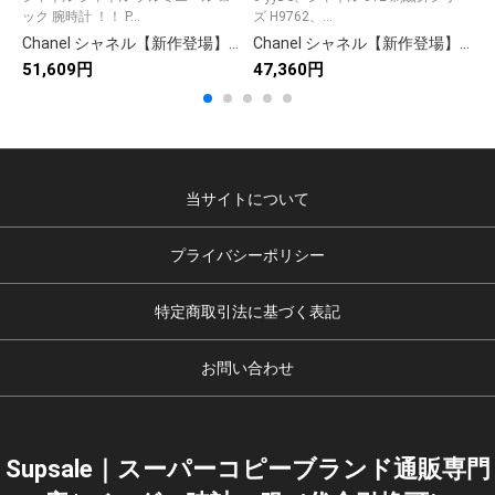
ック 腕時計 ！！ P...
ズ H9762、...
シ
Chanel シャネル【新作登場】613 ハイクオリティモデル✨ 9点豊富画像で詳細確認可能🎀 今季イチオシアイテム💖 プレゼントにも最適🎁
Chanel シャネル【新作登場】592 シリーズ 高品質アイテム✨ 13点画像で詳細確認可能📸 お得な限定価格🎯 人気急上昇🔥 今すぐチェック💖
51,609円
47,360円
4
当サイトについて
プライバシーポリシー
特定商取引法に基づく表記
お問い合わせ
Supsale｜スーパーコピーブランド通販専門