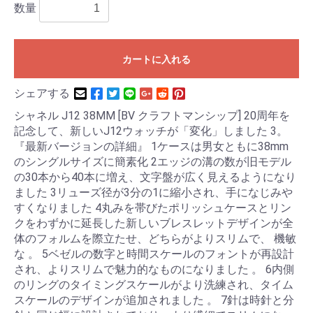
数量
カートに入れる
シェアする
シャネル J12 38MM [BV クラフトマンシップ] 20周年を
記念して、新しいJ12ウォッチが「変化」しました 3。
『最新バージョンの詳細』 1ケースは男女ともに38mm
のシングルサイズに簡素化 2エッジの溝の数が旧モデル
の30本から40本に増え、文字盤が広く見えるようになり
ました 3リューズ径が3分の1に縮小され、手になじみや
すくなりました 4丸みを帯びたポリッシュケースとリン
クをわずかに延長した新しいブレスレットデザインが全
体のフォルムを際立たせ、どちらがよりスリムで、 機敏
な 。 5ベゼルの数字と時間スケールのフォントが再設計
され、よりスリムで魅力的なものになりました 。 6内側
のリングのタイミングスケールがより洗練され、タイム
スケールのデザインが追加されました 。 7針は時針と分