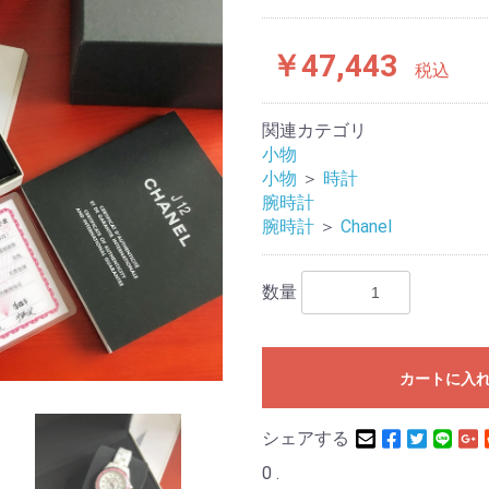
￥47,443
税込
関連カテゴリ
小物
小物
＞
時計
腕時計
腕時計
＞
Chanel
数量
カートに入
シェアする
0 .