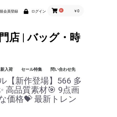
0
￥0
規会員登録
ログイン
門店 | バッグ・時
新入荷
セール特集
問い合わせ先
ャネル【新作登場】566 多
問い合わせ先
 高品質素材🎯 9点画
得な価格💝 最新トレン