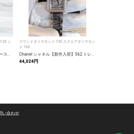
20 シ
ラウンドダイヤモンド 730 スクエアダイヤモン
ラウンドダイヤ 730
ド 760 ...
ヤバック...
Chanel シャネル✨CHANEL レディースウォッチ✨ クォーツ式 高級セラミック 316Lステンレス ミネラルガラス 防水 30mm 40mm💎 贈り物に最適🎁
Chanel シャネル【新作入荷】562 トレンドデザイン✨ 6枚組セット🎁 高品質素材で快適◎ 今すぐチェック💖 写真満載📸
44,024円
48,831円
問い合わせ