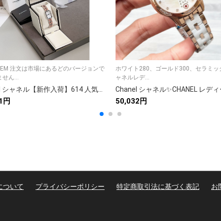
OEM 注文は市場にあるどのバージョンで
ホワイト280、ゴールド300、セラミック
せん...
ャネルレデ...
Chanel シャネル【新作入荷】614 人気アイテムが登場✨ お得なセット価格🎁 高品質素材で快適◎ 9点画像で詳細確認🛍️ 今すぐチェック💖
61円
50,032円
について
プライバシーポリシー
特定商取引法に基づく表記
お