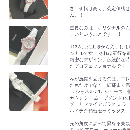
窓口価格は高く、公定価格は4
ん。！
重要なのは、オリジナルのム
しいということです 。！
J12を元の工場から入手し
ジナルです 。それは流行を
精密なデザイン、伝統的な時
たプロフェッショナルです。
私が感銘を受けるのは、エレ
た色だけでなく、細部まで完
ル シャネル J12 シリー
カウンター ムーブメント (
ズ、サファイアガラス ミラ
ハイテク精密セラミックス 
光の角度によって異なる美観
モンド アワーマーカーが象嵌さ