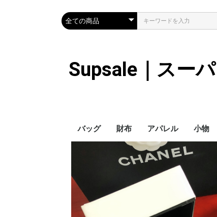
Supsale｜ス
バッグ
財布
アパレル
小物
Hermes
LOUIS VUITTON
Chanel
Loewe
Celine
Dior
Gucci
Fendi
Prada
Balenciaga
MiuMiu
HERMES
CHANEL
LOUIS VUITTON
Celine
YSL
Miu Miu
Prada
Gucci
Fendi
ハイブランド
Supreme
Miu Miu
アウター
LOUIS VUITTON
MONCLER
Adidas
THE NORTH FACE
CHANEL
𝗖𝗔𝗡𝗔𝗗𝗔 𝗚𝗢𝗢𝗦𝗘
DIOR
GUCCI
VERSACE
BALENCIAGA
FENDI
子供服切れ
ぼうし
ネクタ
ハンカ
スマホ
サング
アクセ
マフラ
傘
バッグ
バッグ
カード
キーケ
時計
ヘアア
ア
ス