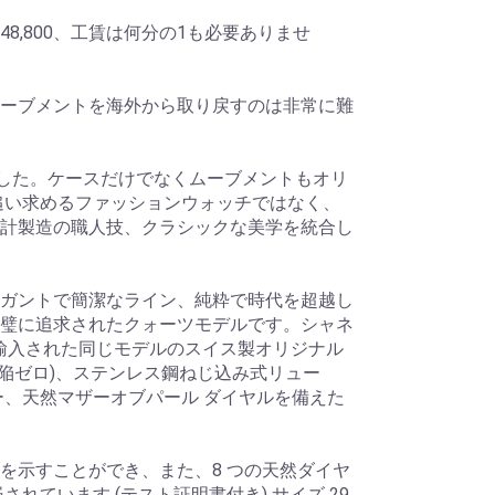
8,800、工賃は何分の1も必要ありませ
ーブメントを海外から取り戻すのは非常に難
ました。ケースだけでなくムーブメントもオリ
追い求めるファッションウォッチではなく、
計製造の職人技、クラシックな美学を統合し
ガントで簡潔なライン、純粋で時代を超越し
璧に追求されたクォーツモデルです。シャネ
ズ、輸入された同じモデルのスイス製オリジナル
欠陥ゼロ)、ステンレス鋼ねじ込み式リュー
ー、天然マザーオブパール ダイヤルを備えた
。
を示すことができ、また、8 つの天然ダイヤ
れています (テスト証明書付き) サイズ 29