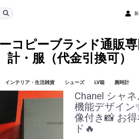
新
ーパーコピーブランド通販専
計・服（代金引換可）
インテリア・生活雑貨
シューズ
LV箱
腕時計
Chanel シ
イ
チ
ケース
ラス・アイウェ
サリー
ー/スカーフ
チャーム
ストラップ
（コイン）ケー
ース
クセサリー
寝具
ブランケット
カーペット絨毯
クッションカバー/ク
小物入れ収納ボックス
バスタオル
QRコード
LOUIS VUITTON
CHANEL
HERMES
GUCCI
DIOR
FENDI
LINEID：0109shop
レディース/女性用
メンズ/男性用
Gucci
Chanel
Omega
Rolex
Cartier
Chanel
機能デザイン✨
ッション
像付き📸 お
ド🔥