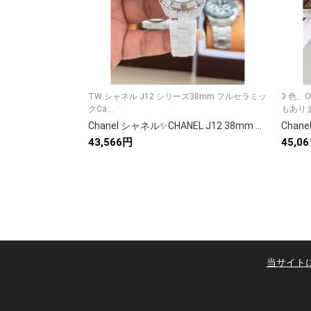
TW シャネル J12 シリーズ38mm フルセラミッ
3 色、
クCa...
もありま
Chanel シャネル✨CHANEL J12 38mm 自動巻き✨ セラミックケース&ブレスレット🖤 キャリバー12.1搭載💎 クロノメーター認証✅ 正規品類似モデル
43,566円
45,0
当サイト