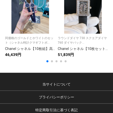
同価格のゴールドとホワイトのセッ
ラウンドダイヤ 730 スクエアダイヤ
ト（シャネル時計クマギフトボ...
760 ダイヤバック...
Chanel シャネル【10枚組】高品質写真素材集📸 商用可✨ プロ仕様🎨 多用途画像ライブラリ🖼️ 即ダウンロード可能💻
Chanel シャネル【10枚セット】高品質商品564✨ 多様な用途に活用可能🎁 満足保証😊 お得な価格で提供中💝 人気アイテム🔥
46,439円
51,839円
4
当サイトについて
プライバシーポリシー
特定商取引法に基づく表記