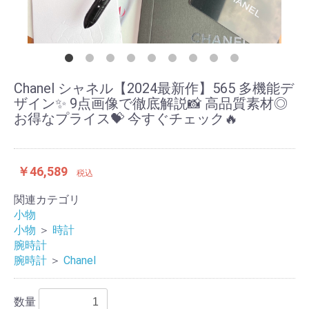
Chanel シャネル【2024最新作】565 多機能デ
ザイン✨ 9点画像で徹底解説📸 高品質素材◎
お得なプライス💝 今すぐチェック🔥
￥46,589
税込
関連カテゴリ
小物
小物
＞
時計
腕時計
腕時計
＞
Chanel
数量