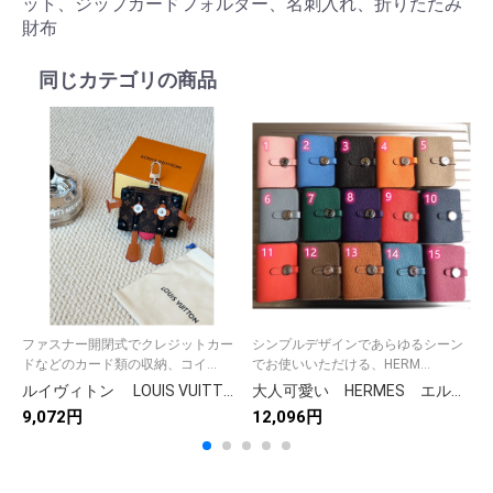
ット、ジップカードフォルダー、名刺入れ、折りたたみ
財布
同じカテゴリの商品
ファスナー開閉式でクレジットカー
シンプルデザインであらゆるシーン
ドなどのカード類の収納、コイ...
でお使いいただける、HERM...
ルイヴィトン LOUIS VUITTON モノグラム LVポーチ ミスターソフト トランク メンズ レディース キーリング付ポーチ
大人可愛い HERMES エルメス Dogon Card Holder ドゴンカードホルダー カードケース●名刺入れ ドゴン シルバー金具 レディース メンズ 15色
9,072円
12,096円
1