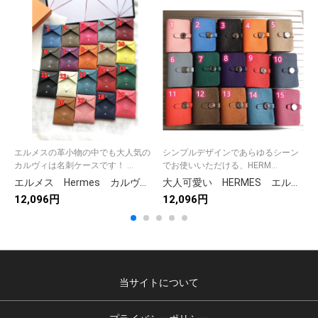
エルメスの革小物の中でも大人気の
シンプルデザインであらゆるシーン
カルヴィは名刺ケースです！ ...
でお使いいただける、HERM...
エルメス Hermes カルヴィ カードケース ミニ財布 カードケース 名刺入れ 本革 レディース メンズ 無地 19色
大人可愛い HERMES エルメス Dogon Card Holder ドゴンカードホルダー カードケース●名刺入れ ドゴン シルバー金具 レディース メンズ 15色
12,096円
12,096円
1
当サイトについて