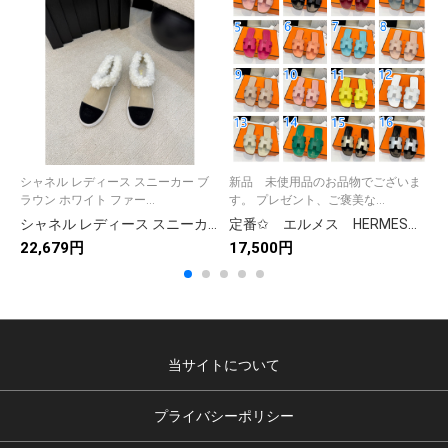
シャネル レディース スニーカー ブ
新品 未使用品のお品物でございま
ラウン ホワイト ファー...
す。 プレゼント、ご褒美な...
シャネル レディース スニーカー ブラウン ホワイト ファー付き 4色入
定番✩ エルメス HERMES オラン サンダル ヴォースイフト レディースサンダル スリッパ 室内/外履きOK 21色
22,679円
17,500円
2
当サイトについて
プライバシーポリシー