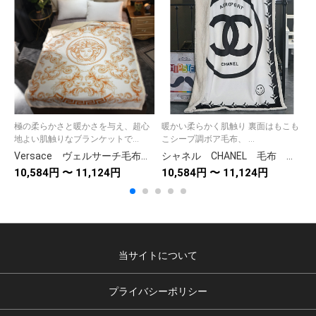
極の柔らかさと暖かさを与え、超心
暖かい柔らかく肌触り 裏面はもこも
地よい肌触りなブランケットで...
こシープ調ボア毛布、 ...
活
Versace ヴェルサーチ毛布 ダブル/クイーンサイズ あったか毛布 裏起毛 洗える 布団の中掛け 柔らかい 軽い 白
シャネル CHANEL 毛布 大きロゴ 暖かい 厚手 掛け毛布 ブランケット ひざ掛け毛布 白 飛行機
10,584円 〜 11,124円
10,584円 〜 11,124円
8
当サイトについて
プライバシーポリシー