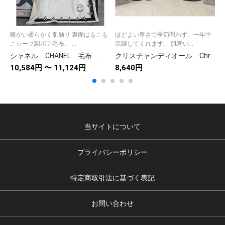
暖かい柔らかく肌触り 裏面はもこも
ほどよい厚さで季節問わず、一年中
こシープ調ボア毛布、 ...
活躍してくれます。 肌寒い...
シャネル CHANEL 毛布 大きロゴ 暖かい 厚手 掛け毛布 ブランケット ひざ掛け毛布 白 飛行機
クリスチャンディオール Christian Dior ブランケット 毛布 ひざ掛け 暖かい 軽量 大人用/子供用/四季通用 洗濯OK
10,584円 〜 11,124円
8,640円
1
当サイトについて
プライバシーポリシー
特定商取引法に基づく表記
お問い合わせ