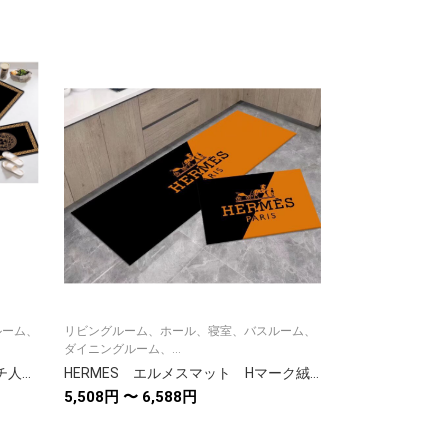
ルーム、
リビングルーム、ホール、寝室、バスルーム、
リビングルーム、
ダイニングルーム、...
ダイニングルーム、.
Versaceカーペット ヴェルサーチ人気マット絨毯 キッチンマット/トイレ/ベッドルーム/浴室/オフィス/新居 3種類
HERMES エルメスマット Hマーク絨毯 浴室/キッチンマット 玄関マット 滑り止め防音ラグ 吸水マット室内屋外
5,508円 〜 6,588円
5,508円 〜 6,5