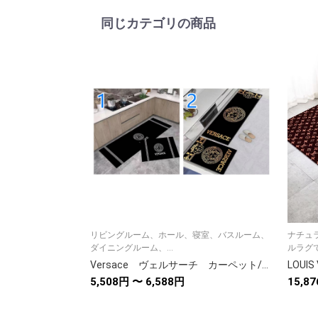
同じカテゴリの商品
リビングルーム、ホール、寝室、バスルーム、
ナチュ
ダイニングルーム、...
ルラグで
Versace ヴェルサーチ カーペット/人気マット/絨毯 長方形 キッチンマット/トイレマット ベッドルーム浴室オフィス 新居マット
5,508円 〜 6,588円
15,8