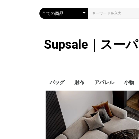
Supsale｜ス
バッグ
財布
アパレル
小物
Hermes
LOUIS VUITTON
Chanel
Loewe
Celine
Dior
Gucci
Fendi
Prada
Balenciaga
MiuMiu
HERMES
CHANEL
LOUIS VUITTON
Celine
YSL
Miu Miu
Prada
Gucci
Fendi
ハイブランド
Supreme
Miu Miu
アウター
LOUIS VUITTON
MONCLER
Adidas
THE NORTH FACE
CHANEL
𝗖𝗔𝗡𝗔𝗗𝗔 𝗚𝗢𝗢𝗦𝗘
DIOR
GUCCI
VERSACE
BALENCIAGA
FENDI
子供服切れ
ぼうし
ネクタ
ハンカ
スマホ
サング
アクセ
マフラ
傘
バッグ
バッグ
カード
キーケ
時計
ヘアア
ア
ス