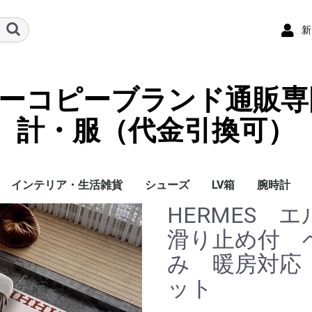
新
ーパーコピーブランド通販専
計・服（代金引換可）
インテリア・生活雑貨
シューズ
LV箱
腕時計
HERMES
イ
チ
ケース
ラス・アイウェ
サリー
ー/スカーフ
チャーム
ストラップ
（コイン）ケー
ース
クセサリー
寝具
ブランケット
カーペット絨毯
クッションカバー/ク
小物入れ収納ボックス
バスタオル
QRコード
LOUIS VUITTON
CHANEL
HERMES
GUCCI
DIOR
FENDI
LINEID：0109shop
レディース/女性用
メンズ/男性用
Gucci
Chanel
Omega
Rolex
Cartier
Chanel
滑り止め付 
ッション
み 暖房対応
ット