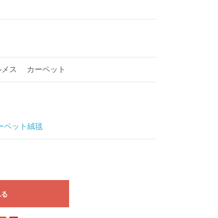
エルメス カーペット
ーペット絨毯
れる