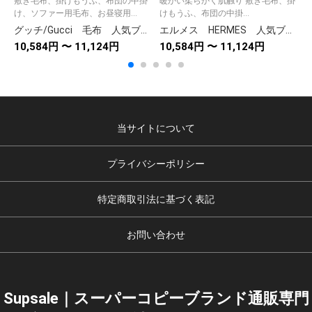
敷き毛布、掛けもうふ、布団の中掛
暖かい柔らかく肌触り 敷き毛布、掛
け、ソファー用毛布、お昼寝用...
けもうふ、布団の中掛...
こ
グッチ/Gucci 毛布 人気ブランケット あったかベッド寝具 掛け布団/ひざ掛け/ソファーカバー 秋冬/冷房対策 おしゃれ ページュ
エルメス HERMES 人気ブランケット 毛布 暖かい 通年使用でき ひざ掛け毛布 オレンジ 2種類選択可
10,584円 〜 11,124円
10,584円 〜 11,124円
1
当サイトについて
プライバシーポリシー
特定商取引法に基づく表記
お問い合わせ
Supsale｜スーパーコピーブランド通販専門