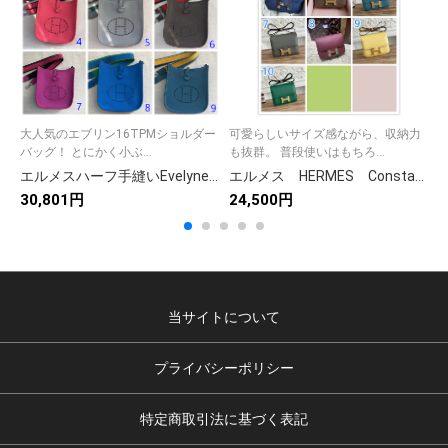
大人気のエブリン16TPMショルダー
可愛らしいサイズ感ながら、収納力
バッグ！ とにかく小ぶ...
も抜群。 普段使いはもちろ...
エルメスハーフ手縫いEvelyne Mini エルメスエブリンミニ TPM 16 Hermes 豊富な在庫 シルバー/ゴールド金具 ショルダーバッグ アマゾン・ジグザグ ミニショルダー 33色
エルメス HERMES Constancemini コンスタンスミニ レディース バッグ ショルダーバッグ 肩掛けバッグ 10色在庫 シルバー/ゴールド金具 エプソン
30,801円
24,500円
5
当サイトについて
プライバシーポリシー
特定商取引法に基づく表記