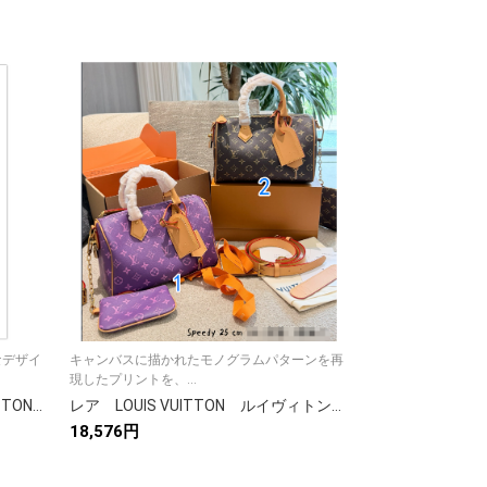
なデザイ
キャンバスに描かれたモノグラムパターンを再
エレガントな魅力あ
現したプリントを、...
バッグ「アル...
ルイヴィトン バッグ LOUIS VUITTON 可愛い ネヴァーフルMM/GM オシャレ トートバッグ ダミエ アズール ポーチ付き
レア LOUIS VUITTON ルイヴィトン スピーディ P9 バンドリエール25 モノグラム 2WAY レディースバッグ 2色
18,576円
13,068円