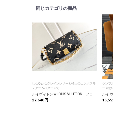
同じカテゴリの商品
しなやかなグレインレザーと特大のエンボスモ
シンプ
ノグラムパターンで...
ース使い
ルイヴィトン★LOUIS VUITTON フェイボリット ショルダーバック 黒/灰 モノグラム カバン
27,648円
15,5