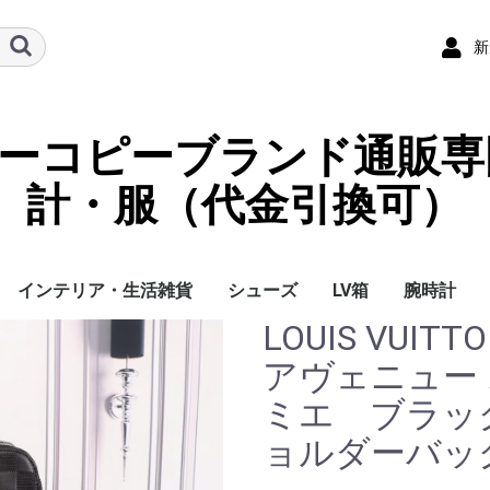
新
ーパーコピーブランド通販専
計・服（代金引換可）
インテリア・生活雑貨
シューズ
LV箱
腕時計
LOUIS VU
イ
チ
ケース
ラス・アイウェ
サリー
ー/スカーフ
チャーム
ストラップ
（コイン）ケー
ース
袋
クセサリー
寝具
ブランケット
カーペット絨毯
クッションカバー/ク
小物入れ収納ボックス
バスタオル
QRコード
LOUIS VUITTON
CHANEL
HERMES
GUCCI
DIOR
FENDI
LINEID：0109shop
レディース/女性用
メンズ/男性用
Gucci
Chanel
Omega
Rolex
Cartier
Chanel
アヴェニュー
ッション
ミエ ブラッ
ョルダーバッ