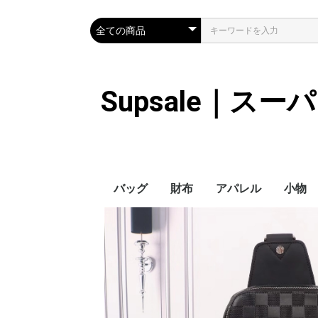
Supsale｜ス
バッグ
財布
アパレル
小物
Hermes
LOUIS VUITTON
Chanel
Loewe
Celine
Dior
Gucci
Fendi
Prada
Balenciaga
MiuMiu
HERMES
CHANEL
LOUIS VUITTON
Celine
YSL
Miu Miu
Prada
Gucci
Fendi
ハイブランド
Supreme
Miu Miu
アウター
LOUIS VUITTON
MONCLER
Adidas
THE NORTH FACE
CHANEL
𝗖𝗔𝗡𝗔𝗗𝗔 𝗚𝗢𝗢𝗦𝗘
DIOR
GUCCI
VERSACE
BALENCIAGA
FENDI
子供服切れ
ぼうし
ネクタ
ハンカ
スマホ
サング
アクセ
マフラ
傘
バッグ
バッグ
カード
キーケ
時計
革の手
ヘアア
ア
ス