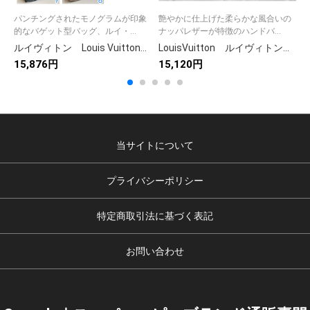
パンチングされたモノグラムが印象
艶やかに仕上げた柔らかな風合いの
的なバゲット型バッグ、ルイ・...
ナッパレザーが特徴のハンドバ...
ルイヴィトン Louis Vuitton BELLA レディースバッグ ベラ 巾着バッグ 斜めがけ 2WAY モノグラム 8色在庫
LouisVuitton ルイヴィトン ハンドバッグ アトランティス MM ショルダーバッグ 肩掛けバッグ ハンドバッグ Atlantis MM ポーチ付け
15,876円
15,120円
2
当サイトについて
プライバシーポリシー
特定商取引法に基づく表記
お問い合わせ