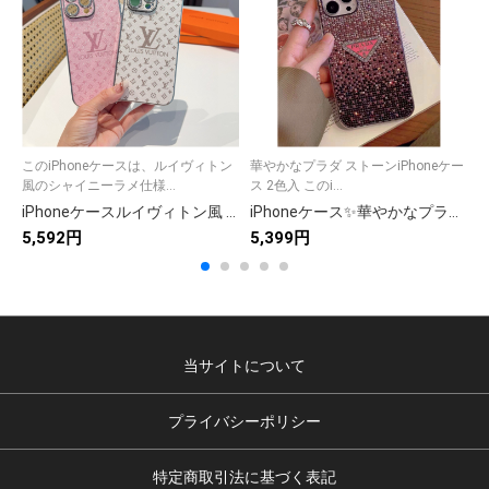
このiPhoneケースは、ルイヴィトン
華やかなプラダ ストーンiPhoneケー
風のシャイニーラメ仕様...
ス 2色入 このi...
iPhoneケースルイヴィトン風 シャイニーラメ ファッションスマホケース 2色入 💖
iPhoneケース✨華やかなプラダ ストーンiPhoneケース 2色入
5,592円
5,399円
5
当サイトについて
プライバシーポリシー
特定商取引法に基づく表記