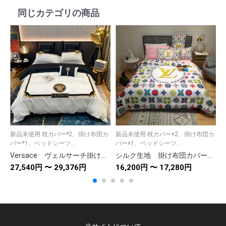
同じカテゴリの商品
新品未使用 枕カバー*2、掛け布団カ
新品未使用 枕カバー×2、掛け布団カ
バー*1、ベッドシーツ...
バー×1、ベッドシーツ...
バ
Versace ヴェルサーチ掛け布団カバー4点セット 布団カバー/ボックスシーツ ダブルサイズ/キングサイズ寝具
シルク生地 掛け布団カバーセット4点 ダブルサイズ/キングサイズ すべすべベッドカバー ルイヴィトンLOUIS VUITTON 3色
27,540円 〜 29,376円
16,200円 〜 17,280円
1