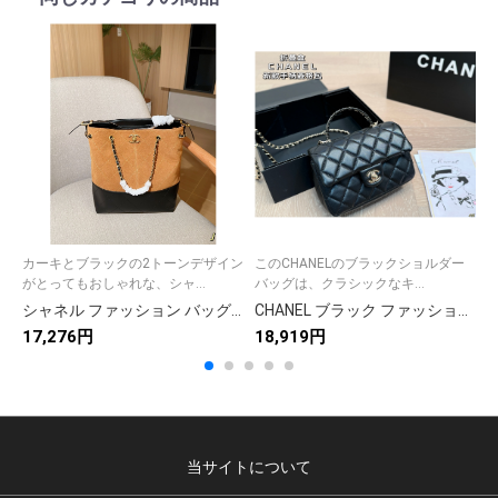
カーキとブラックの2トーンデザイン
このCHANELのブラックショルダー
がとってもおしゃれな、シャ...
バッグは、クラシックなキ...
シャネル ファッション バッグ カーキ×ブラック 2色 ファンシーなデザインのハンドバッグ 🌸
CHANEL ブラック ファッションショルダーバッグ 💼 2way 可愛いデザイン
17,276円
18,919円
1
当サイトについて