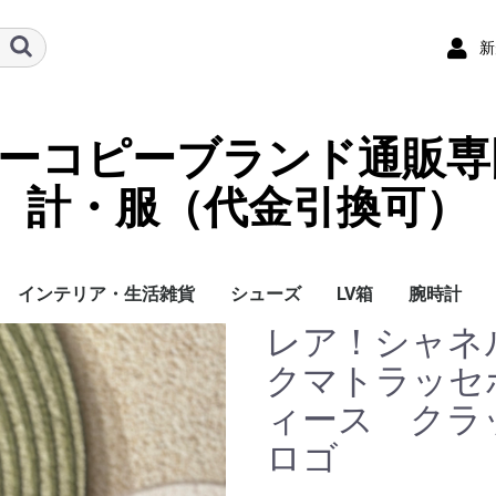
新
ーパーコピーブランド通販専
計・服（代金引換可）
インテリア・生活雑貨
シューズ
LV箱
腕時計
レア！シャネル
イ
チ
ケース
ラス・アイウェ
サリー
ー/スカーフ
チャーム
ストラップ
（コイン）ケー
ース
クセサリー
寝具
ブランケット
カーペット絨毯
クッションカバー/ク
小物入れ収納ボックス
バスタオル
QRコード
LOUIS VUITTON
CHANEL
HERMES
GUCCI
DIOR
FENDI
LINEID：0109shop
レディース/女性用
メンズ/男性用
Gucci
Chanel
Omega
Rolex
Cartier
Chanel
クマトラッセ
ッション
ィース クラ
ロゴ