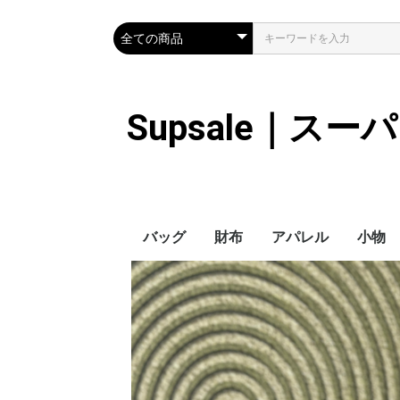
Supsale｜ス
バッグ
財布
アパレル
小物
Hermes
LOUIS VUITTON
Chanel
Loewe
Celine
Dior
Gucci
Fendi
Prada
Balenciaga
MiuMiu
HERMES
CHANEL
LOUIS VUITTON
Celine
YSL
Miu Miu
Prada
Gucci
Fendi
ハイブランド
Supreme
Miu Miu
アウター
LOUIS VUITTON
MONCLER
Adidas
THE NORTH FACE
CHANEL
𝗖𝗔𝗡𝗔𝗗𝗔 𝗚𝗢𝗢𝗦𝗘
DIOR
GUCCI
VERSACE
BALENCIAGA
FENDI
子供服切れ
ぼうし
ネクタ
ハンカ
スマホ
サング
アクセ
マフラ
傘
バッグ
バッグ
カード
キーケ
時計
手袋
ヘアア
ア
ス