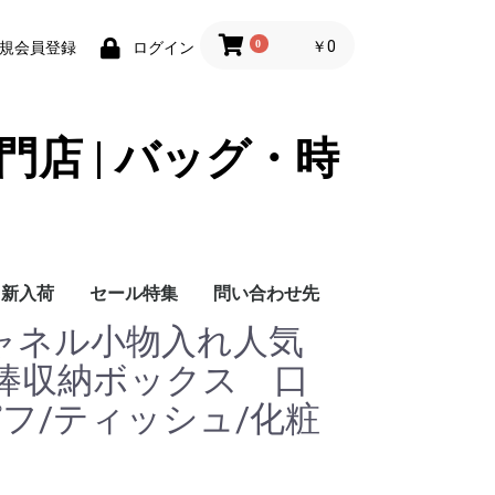
0
￥0
規会員登録
ログイン
門店 | バッグ・時
新入荷
セール特集
問い合わせ先
 シャネル小物入れ人気
問い合わせ先
棒収納ボックス 口
フ/ティッシュ/化粧