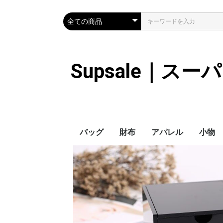
Supsale｜ス
バッグ
財布
アパレル
小物
Hermes
LOUIS VUITTON
Chanel
Loewe
Celine
Dior
Gucci
Fendi
Prada
Balenciaga
MiuMiu
HERMES
CHANEL
LOUIS VUITTON
Celine
YSL
Miu Miu
Prada
Gucci
Fendi
ハイブランド
Supreme
Miu Miu
アウター
LOUIS VUITTON
MONCLER
Adidas
THE NORTH FACE
CHANEL
𝗖𝗔𝗡𝗔𝗗𝗔 𝗚𝗢𝗢𝗦𝗘
DIOR
GUCCI
VERSACE
BALENCIAGA
FENDI
子供服切れ
ぼうし
ネクタ
ハンカ
スマホ
サング
アクセ
マフラ
傘
バッグ
バッグ
カード
キーケ
時計
手袋
ヘアア
ア
ス