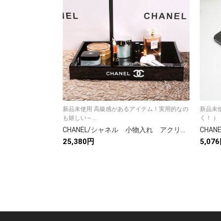
新品未使用 高級感があるアイテム！実用的なの
新品未
も嬉しい～...
く
CHANEL/シャネル 小物入れ アクリルお盆 人気収納ボックス 口紅/コットンパフ/香水/化粧品雑貨
25,380円
5,07