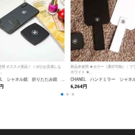
使用 オススメ美品！（ ぜひお見逃しな
新品未使用 ★カラー（選択可能）：ブ
！ ） ...
ホワイト ★...
CHANEL シャネル鏡 折りたたみ鏡 化粧鏡 持ち歩く便利 可愛いミラー
6円
6,264円