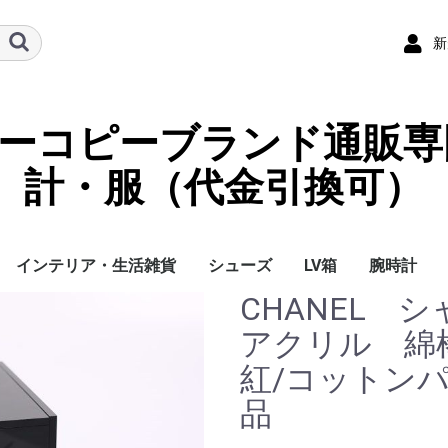
新
ーパーコピーブランド通販専
計・服（代金引換可）
インテリア・生活雑貨
シューズ
LV箱
腕時計
CHANEL
イ
チ
ケース
ラス・アイウェ
サリー
ー/スカーフ
チャーム
ストラップ
（コイン）ケー
ース
クセサリー
寝具
ブランケット
カーペット絨毯
クッションカバー/ク
小物入れ収納ボックス
バスタオル
QRコード
LOUIS VUITTON
CHANEL
HERMES
GUCCI
DIOR
FENDI
LINEID：0109shop
レディース/女性用
メンズ/男性用
Gucci
Chanel
Omega
Rolex
Cartier
Chanel
アクリル 綿
ッション
紅/コットンパ
品