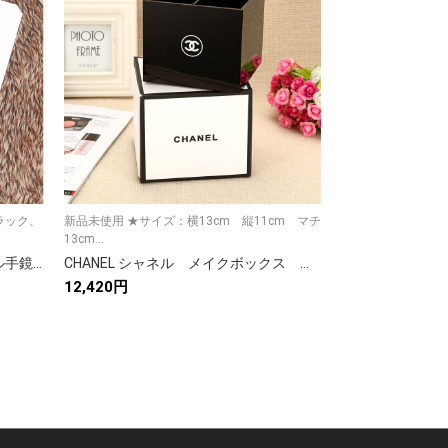
ラック、
新品未使用 ★サイズ：横13cm 縦11cm マチ
新品未使用 ★カラ
13cm...
ホワイト ★...
CHANEL ハンドミラー シャネル手鏡 化粧鏡/メイク用 人気プレゼント
CHANEL シャネル メイクボックス 化粧品収納ボックス 小物入れ 筆立て 仕切り4つ
12,420円
6,264円