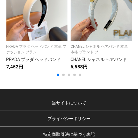
PRADA プラダ ヘッドバンド 本革 フ
CHANEL シャネル ヘアバンド 本革
P
ァッション ブラン...
本格 ブランド ブ...
ア
PRADA プラダ ヘッドバンド 本革 ファッション ブランド ブラック ホワイト 全2色
CHANEL シャネル ヘアバンド 本革 プレーン ブランド ブラック ホワイト 全2色
7,452円
6,588円
7
当サイトについて
プライバシーポリシー
特定商取引法に基づく表記