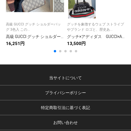
高級 GUCCI グッチ ショルダーバッ
グッチを象徴するウェブ ストライプ
グ 3色入 この...
やブランド ロゴと、歴史あ...
高級 GUCCI グッチ ショルダーバッグ 3色入 🎁
グッチ×アディダス GUCCI×ADIDAS ダッフルバッグ ミニ ハンドバッグ ショルダーバッグ レザー 3色
16,251円
13,500円
1
当サイトについて
プライバシーポリシー
特定商取引法に基づく表記
お問い合わせ