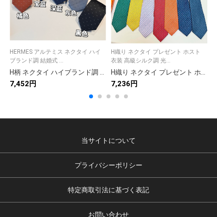
HERMES アルテミス ネクタイ ハイ
H織り ネクタイ プレゼント ホスト
F
ブランド調 結婚式 ...
衣装 高級シルク調 光...
高
H柄 ネクタイ ハイブランド調 結婚式 ホスト 衣装 高級シルク調 光沢 グレー
H織り ネクタイ プレゼント ホスト 衣装 高級シルク調 光沢 グリーン レッド イエロー ブルー ネイビー ホワイト オレンジ
7,452円
7,236円
6
当サイトについて
プライバシーポリシー
特定商取引法に基づく表記
お問い合わせ