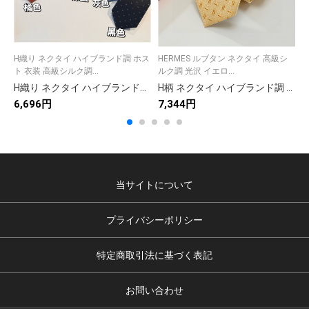
H織り ネクタイ ハイブランド調 ホス
HERMES ルブタン ネクタイ 高級シ
G
ト 衣装 高級シルク調...
ルク調 光沢 イエロ...
学
H織り ネクタイ ハイブランド調 ホスト 衣装 高級シルク調 光沢 水色 ネイビー グレー ブラック レッド
H柄 ネクタイ ハイブランド調 結婚式 プレゼント 衣装 高級シルク調 光沢 イエロー
6,696円
7,344円
6
当サイトについて
プライバシーポリシー
特定商取引法に基づく表記
お問い合わせ