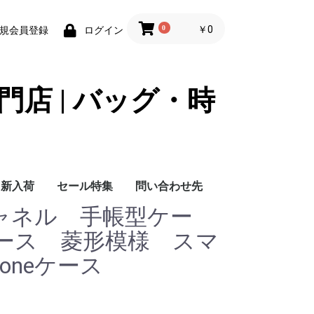
0
￥0
規会員登録
ログイン
門店 | バッグ・時
新入荷
セール特集
問い合わせ先
シャネル 手帳型ケー
問い合わせ先
ース 菱形模様 スマ
oneケース