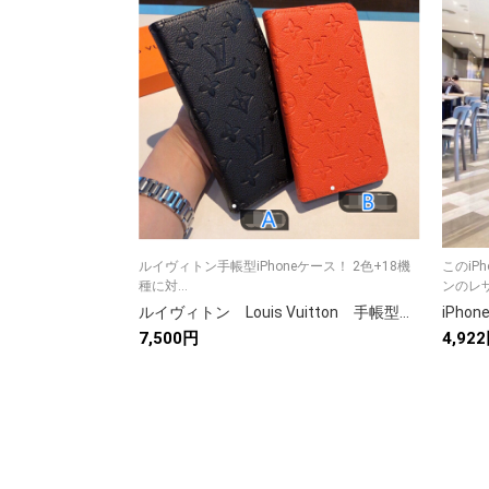
ルイヴィトン手帳型iPhoneケース！ 2色+18機
このiP
種に対...
ンのレザ
ルイヴィトン Louis Vuitton 手帳型ケース スマホケース モノグラム スマホカバー ブラック/オレンジ
7,500円
4,92