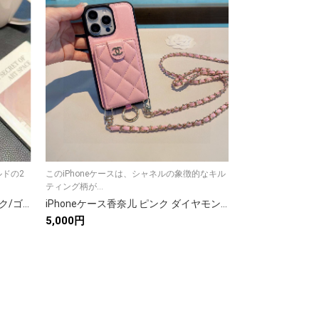
ルドの2
このiPhoneケースは、シャネルの象徴的なキル
GoyardとKAWS
ティング柄が...
が登...
iPhoneケース【YSL】豪華 ブラック/ゴールド デザイン 手帳型スマホケース 2色入 💎
iPhoneケース香奈儿 ピンク ダイヤモンド柄 ストラップ付き 手帳型スマホケース 2色入
5,000円
5,350円