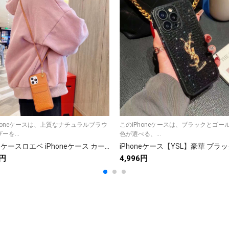
honeケースは、上質なナチュラルブラウ
このiPhoneケースは、ブラックとゴー
ーを...
色が選べる、...
iPhoneケースロエベ iPhoneケース カード収納 レザー ストラップ付き 🌸
2円
4,996円