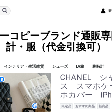
新
ーパーコピーブランド通販専
計・服（代金引換可）
インテリア・生活雑貨
シューズ
LV箱
腕時計
CHANEL 
イ
チ
ケース
ラス・アイウェ
サリー
ー/スカーフ
チャーム
ストラップ
（コイン）ケー
ース
クセサリー
寝具
ブランケット
カーペット絨毯
クッションカバー/ク
小物入れ収納ボックス
バスタオル
QRコード
LOUIS VUITTON
CHANEL
HERMES
GUCCI
DIOR
FENDI
LINEID：0109shop
レディース/女性用
メンズ/男性用
Gucci
Chanel
Omega
Rolex
Cartier
Chanel
ス スマホケ
ッション
ホカバー iPh
限定品
おすすめ商品
新商品