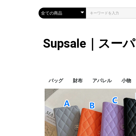
Supsale｜ス
バッグ
財布
アパレル
小物
Hermes
LOUIS VUITTON
Chanel
Loewe
Celine
Dior
Gucci
Fendi
Prada
Balenciaga
MiuMiu
HERMES
CHANEL
LOUIS VUITTON
Celine
YSL
Miu Miu
Prada
Gucci
Fendi
ハイブランド
Supreme
Miu Miu
アウター
LOUIS VUITTON
MONCLER
Adidas
THE NORTH FACE
CHANEL
𝗖𝗔𝗡𝗔𝗗𝗔 𝗚𝗢𝗢𝗦𝗘
DIOR
GUCCI
VERSACE
BALENCIAGA
FENDI
子供服切れ
ぼうし
ネクタ
ハンカ
スマホ
サング
アクセ
マフラ
傘
バッグ
バッグ
カード
キーケ
時計
手袋
ヘアア
ア
ス