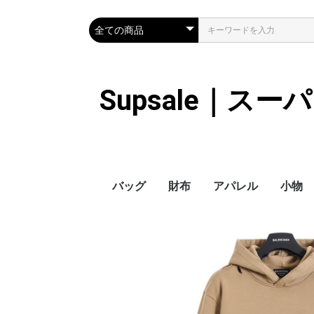
Supsale｜ス
バッグ
財布
アパレル
小物
Hermes
LOUIS VUITTON
Chanel
Loewe
Celine
Dior
Gucci
Fendi
Prada
Balenciaga
MiuMiu
HERMES
CHANEL
LOUIS VUITTON
Celine
YSL
Miu Miu
Prada
Gucci
Fendi
ハイブランド
Supreme
Miu Miu
アウター
LOUIS VUITTON
MONCLER
Adidas
THE NORTH FACE
CHANEL
𝗖𝗔𝗡𝗔𝗗𝗔 𝗚𝗢𝗢𝗦𝗘
DIOR
GUCCI
VERSACE
BALENCIAGA
FENDI
子供服切れ
ぼうし
ネクタ
ハンカ
スマホ
サング
アクセ
マフラ
傘
バッグ
バッグ
カード
キーケ
時計
ヘアア
ア
ス