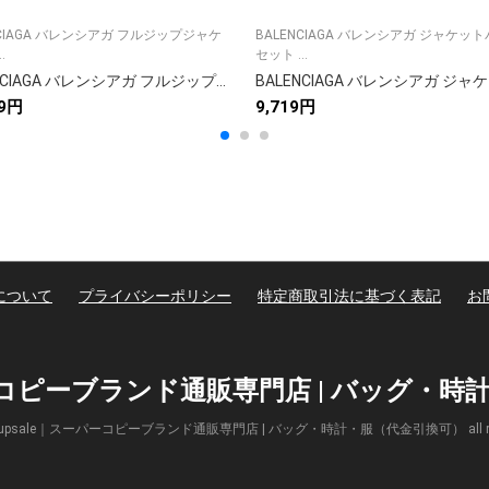
NCIAGA バレンシアガ フルジップジャケ
BALENCIAGA バレンシアガ ジャケッ
.
セット ...
BALENCIAGA バレンシアガ フルジップジャケット 本革 ブラック
79円
9,719円
について
プライバシーポリシー
特定商取引法に基づく表記
お
パーコピーブランド通販専門店 | バッグ・
(c) Supsale｜スーパーコピーブランド通販専門店 | バッグ・時計・服（代金引換可） all right