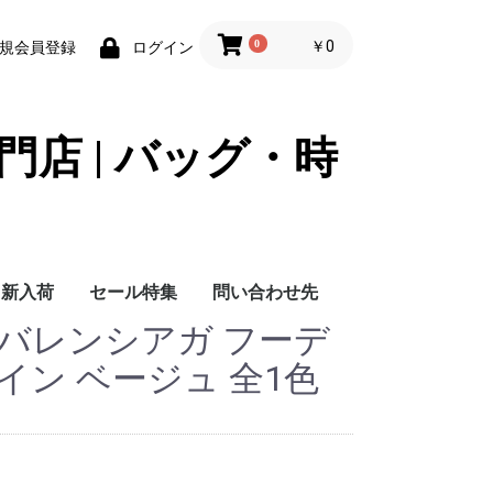
0
￥0
規会員登録
ログイン
門店 | バッグ・時
新入荷
セール特集
問い合わせ先
GA バレンシアガ フーデ
問い合わせ先
イン ベージュ 全1色