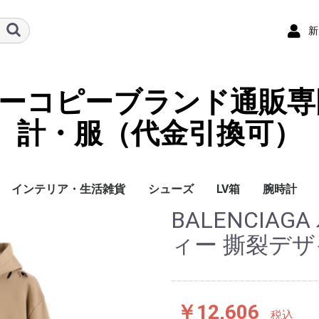
新
ーパーコピーブランド通販専
計・服（代金引換可）
インテリア・生活雑貨
シューズ
LV箱
腕時計
BALENCIA
イ
チ
ケース
ラス・アイウェ
サリー
ー/スカーフ
チャーム
ストラップ
（コイン）ケー
ース
クセサリー
寝具
ブランケット
カーペット絨毯
クッションカバー/ク
小物入れ収納ボックス
バスタオル
QRコード
LOUIS VUITTON
CHANEL
HERMES
GUCCI
DIOR
FENDI
LINEID：0109shop
レディース/女性用
メンズ/男性用
Gucci
Chanel
Omega
Rolex
Cartier
Chanel
ィー 撕裂デザ
ッション
￥12,606
税込