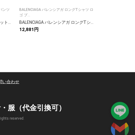
トパンツ
BALENCIAGA バレンシアガ ロングTシャツ ロ
大人に必須の半袖シ
ゴ ブ...
節頼れる1枚な...
BALENCIAGA バレンシアガ ジャケット&パンツセット ブラック
BALENCIAGA バレンシアガ ロングTシャツ ブラック
12,881円
7,884円
問い合わせ
時計・服（代金引換可）
s reserved.