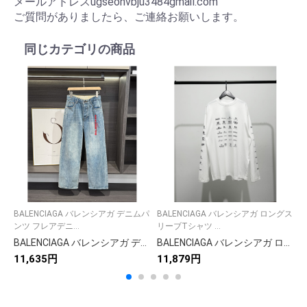
メールアドレスugseonvbju3484gmail.com
ご質問がありましたら、ご連絡お願いします。
同じカテゴリの商品
BALENCIAGA バレンシアガ デニムパ
BALENCIAGA バレンシアガ ロングス
B
ンツ フレアデニ...
リーブTシャツ ...
プ
BALENCIAGA バレンシアガ デニムパンツ フレアデニム ブルー
BALENCIAGA バレンシアガ ロングスリーブTシャツ ロゴプリント ブラック ホワイト 全2色
11,635円
11,879円
1