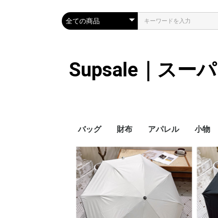
Supsale｜ス
バッグ
財布
アパレル
小物
Hermes
LOUIS VUITTON
Chanel
Loewe
Celine
Dior
Gucci
Fendi
Prada
Balenciaga
MiuMiu
HERMES
CHANEL
LOUIS VUITTON
Celine
YSL
Miu Miu
Prada
Gucci
Fendi
ハイブランド
Supreme
Miu Miu
アウター
LOUIS VUITTON
MONCLER
Adidas
THE NORTH FACE
CHANEL
𝗖𝗔𝗡𝗔𝗗𝗔 𝗚𝗢𝗢𝗦𝗘
DIOR
GUCCI
VERSACE
BALENCIAGA
FENDI
子供服切れ
ぼうし
ネクタ
ハンカ
スマホ
サング
アクセ
マフラ
傘
バッグ
バッグ
カード
キーケ
時計
ヘアア
ア
ス