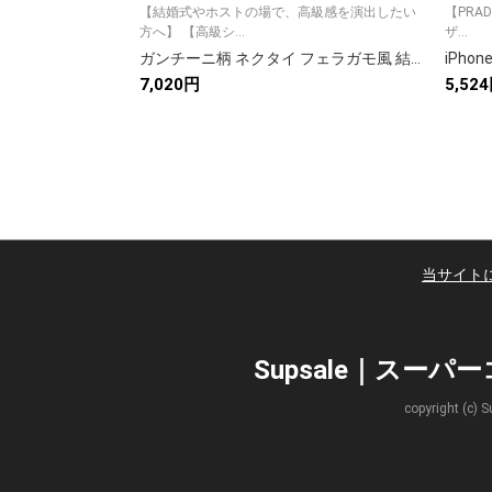
【結婚式やホストの場で、高級感を演出したい
【PRA
方へ】 【高級シ...
ザ...
ガンチーニ柄 ネクタイ フェラガモ風 結婚式 ホスト 衣装 高級シルク調 光沢 ピンク
7,020円
5,52
当サイト
Supsale｜スー
copyright 