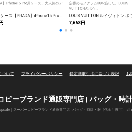
DA】iPhone15 Pro用ケース、大人気のデ
定番のモノグラム柄を施した、LOUIS
VUITTONのボウ...
iPhoneケース【PRADA】iPhone15 Pro手机壳 2色入 📱
4円
7,668円
について
プライバシーポリシー
特定商取引法に基づく表記
お
パーコピーブランド通販専門店 | バッグ・
(c) Supsale｜スーパーコピーブランド通販専門店 | バッグ・時計・服（代金引換可） all right