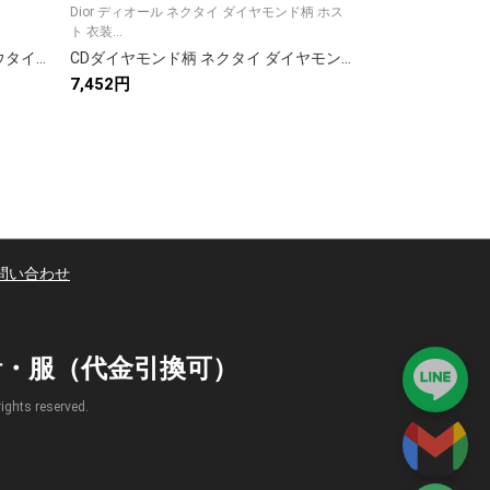
Dior ディオール ネクタイ ダイヤモンド柄 ホス
ホワイトケース0ゴ
ト 衣装...
ベルトモデルに...
LOUIS VUITTON ルイヴィトン ボウタイ モノグラム柄 ブラック ブルー
CDダイヤモンド柄 ネクタイ ダイヤモンド調 ホスト 衣装 結婚式 高級シルク調 光沢 ネイビー
7,452円
51,136円
問い合わせ
時計・服（代金引換可）
s reserved.