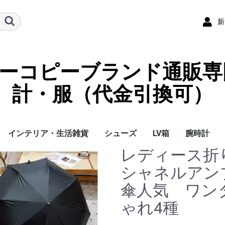
新
ーパーコピーブランド通販専
計・服（代金引換可）
インテリア・生活雑貨
シューズ
LV箱
腕時計
レディース折
イ
チ
ケース
ラス・アイウェ
サリー
ー/スカーフ
チャーム
ストラップ
（コイン）ケー
ース
クセサリー
寝具
ブランケット
カーペット絨毯
クッションカバー/ク
小物入れ収納ボックス
バスタオル
QRコード
LOUIS VUITTON
CHANEL
HERMES
GUCCI
DIOR
FENDI
LINEID：0109shop
レディース/女性用
メンズ/男性用
Gucci
Chanel
Omega
Rolex
Cartier
Chanel
シャネルアン
ッション
傘人気 ワン
ゃれ4種