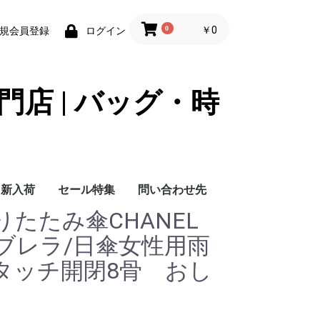
0
￥0
規会員登録
ログイン
門店 | バッグ・時
新入荷
セール特集
問い合わせ先
りたたみ傘CHANEL
問い合わせ先
ブレラ/日傘女性用雨
タッチ開閉8骨 おし