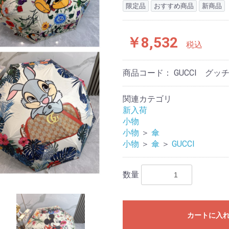
限定品
おすすめ商品
新商品
￥8,532
税込
商品コード：
GUCCI グッ
関連カテゴリ
新入荷
小物
小物
＞
傘
小物
＞
傘
＞
GUCCI
数量
カートに入