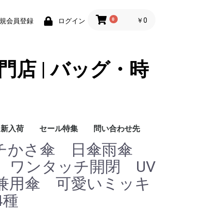
0
￥0
規会員登録
ログイン
門店 | バッグ・時
新入荷
セール特集
問い合わせ先
グッチかさ傘 日傘雨傘
問い合わせ先
 ワンタッチ開閉 UV
兼用傘 可愛いミッキ
4種