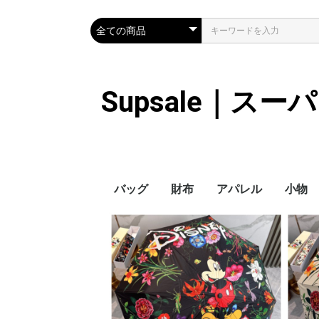
Supsale｜ス
バッグ
財布
アパレル
小物
Hermes
LOUIS VUITTON
Chanel
Loewe
Celine
Dior
Gucci
Fendi
Prada
Balenciaga
MiuMiu
HERMES
CHANEL
LOUIS VUITTON
Celine
YSL
Miu Miu
Prada
Gucci
Fendi
ハイブランド
Supreme
Miu Miu
アウター
LOUIS VUITTON
MONCLER
Adidas
THE NORTH FACE
CHANEL
𝗖𝗔𝗡𝗔𝗗𝗔 𝗚𝗢𝗢𝗦𝗘
DIOR
GUCCI
VERSACE
BALENCIAGA
FENDI
子供服切れ
ぼうし
ネクタ
ハンカ
スマホ
サング
アクセ
マフラ
傘
バッグ
バッグ
カード
キーケ
時計
手袋
ヘアア
ア
ス