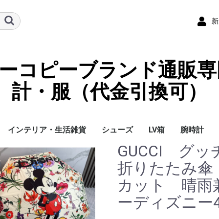
新
ーパーコピーブランド通販専
計・服（代金引換可）
インテリア・生活雑貨
シューズ
LV箱
腕時計
GUCCI 
イ
チ
ケース
ラス・アイウェ
サリー
ー/スカーフ
チャーム
ストラップ
（コイン）ケー
ース
クセサリー
寝具
ブランケット
カーペット絨毯
クッションカバー/ク
小物入れ収納ボックス
バスタオル
QRコード
LOUIS VUITTON
CHANEL
HERMES
GUCCI
DIOR
FENDI
LINEID：0109shop
レディース/女性用
メンズ/男性用
Gucci
Chanel
Omega
Rolex
Cartier
Chanel
折りたたみ傘
ッション
カット 晴雨
ーディズニー