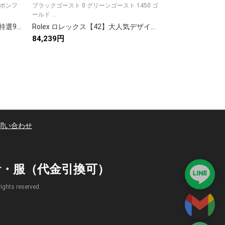
カーボンフ
ブラックゴースト 0 グリーンゴースト 1450 ゴ
ホワイトケース 0 ゴ
ールド ...
クト...
Rolex ロレックス【新作登場】78 特選9点セット✨ 高品質素材で快適着用🎵 大人気アイテム💖 今すぐチェック🌟 限定スタイル👘
Rolex ロレックス【42】大人気デザイン✨ 9点画像で詳細確認🛍️ 高品質アイテム🎯 今すぐゲット💖 限定スタイル🔥
84,239円
93,800円
問い合わせ
時計・服（代金引換可）
s reserved.