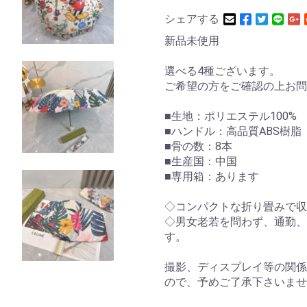
シェアする
新品未使用
選べる4種ございます。
ご希望の方をご確認の上お問
■生地：ポリエステル100%
■ハンドル：高品質ABS樹脂
■骨の数：8本
■生産国：中国
■専用箱：あります
◇コンパクトな折り畳みで収
◇男女老若を問わず、通勤、
す。
撮影、ディスプレイ等の関係
ので、予めご了承下さいませ