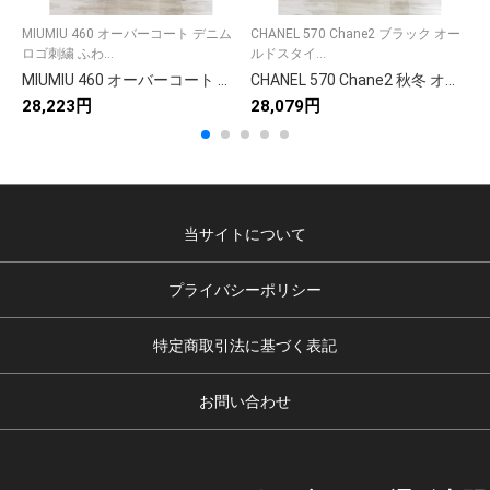
MIUMIU 460 オーバーコート デニム
CHANEL 570 Chane2 ブラック オー
ロゴ刺繍 ふわ...
ルドスタイ...
レ
MIUMIU 460 オーバーコート デニム ロゴ刺繍 ふわふわラムレザー襟 黒
CHANEL 570 Chane2 秋冬 オールドスタイル ロゴ入り ブラック 100%ウール
28,223円
28,079円
2
当サイトについて
プライバシーポリシー
特定商取引法に基づく表記
お問い合わせ