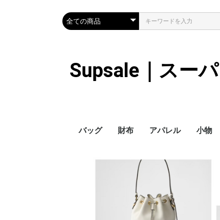
Supsale｜ス
バッグ
財布
アパレル
小物
Hermes
LOUIS VUITTON
Chanel
Loewe
Celine
Dior
Gucci
Fendi
Prada
Balenciaga
MiuMiu
HERMES
CHANEL
LOUIS VUITTON
Celine
YSL
Miu Miu
Prada
Gucci
Fendi
ハイブランド
Supreme
Miu Miu
アウター
LOUIS VUITTON
MONCLER
Adidas
THE NORTH FACE
CHANEL
𝗖𝗔𝗡𝗔𝗗𝗔 𝗚𝗢𝗢𝗦𝗘
DIOR
GUCCI
VERSACE
BALENCIAGA
FENDI
子供服切れ
ぼうし
ネクタ
ハンカ
スマホ
サング
アクセ
マフラ
傘
バッグ
バッグ
カード
キーケ
時計
ヘアア
ア
ス