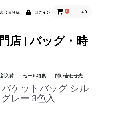
0
￥0
規会員登録
ログイン
門店 | バッグ・時
新入荷
セール特集
問い合わせ先
 バケットバッグ シル
問い合わせ先
 グレー 3色入