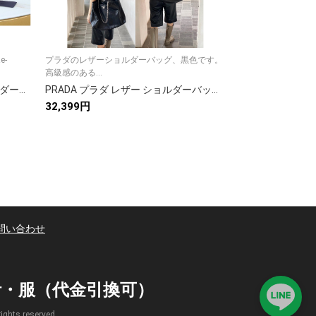
-
プラダのレザーショルダーバッグ、黒色です。
プラダのブラック1
高級感のある...
あふれるブラックの.
PRADA プラダ ブラックショルダーバッグ Re-Edition 2005 ナイロン レディース ミニポーチ付
PRADA プラダ レザー ショルダーバッグ 黒 1色入
32,399円
31,319円
問い合わせ
時計・服（代金引換可）
s reserved.