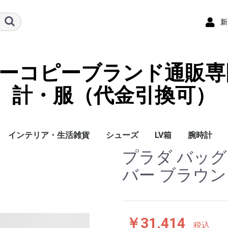
新
ーパーコピーブランド通販専
計・服（代金引換可）
インテリア・生活雑貨
シューズ
LV箱
腕時計
プラダ バッグ
イ
チ
ケース
ラス・アイウェ
サリー
ー/スカーフ
チャーム
ストラップ
（コイン）ケー
ース
クセサリー
寝具
ブランケット
カーペット絨毯
クッションカバー/ク
小物入れ収納ボックス
バスタオル
QRコード
LOUIS VUITTON
CHANEL
HERMES
GUCCI
DIOR
FENDI
LINEID：0109shop
レディース/女性用
メンズ/男性用
Gucci
Chanel
Omega
Rolex
Cartier
Chanel
バー ブラウン
ッション
￥31,414
税込