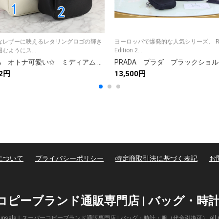
なレザーに映えるレタリングロゴの輝き
ヨーロッパで爆発的な人気シリーズ、 Re
むようにス...
Edition 2...
PRADA オトナ可愛い✩ ミディアム レザートート プラダ トートバッグ ブラック/ホワイト 2色
92円
13,500円
について
プライバシーポリシー
特定商取引法に基づく表記
お
パーコピーブランド通販専門店 | バッグ・
(c) Supsale｜スーパーコピーブランド通販専門店 | バッグ・時計・服（代金引換可） all right