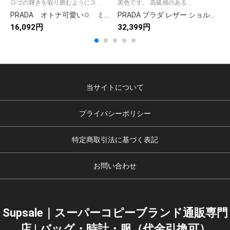
ロゴの輝きを取り囲むようにス...
黒色です。 高級感のある...
PRADA オトナ可愛い✩ ミディアム レザートート プラダ トートバッグ ブラック/ホワイト 2色
PRADA プラダ レザー ショルダーバッグ 黒 1色入
16,092円
32,399円
3
当サイトについて
プライバシーポリシー
特定商取引法に基づく表記
お問い合わせ
Supsale｜スーパーコピーブランド通販専門
店 | バッグ・時計・服（代金引換可）