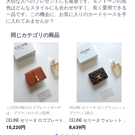
大切な人へのプレゼントにも最適です。モノトーンの黒
色はどんなスタイルにも合わせやすく、長く愛用できる
一品です。この機会に、お気に入りのカードケースを手
に入れてみませんか？
同じカテゴリの商品
このCELINEのロゴプレートポーチ
CELINE セリーヌ ロングウォレット
は、ブラウンのクロコ型押...
ブラウン 2色入 ...
CELINE セリーヌ ロゴプレート ポーチ クロコ型押し ブラウン
CELINE セリーヌ ウォレット ブラウン シマーリング ブラック 二つ折り 財布 1枚 カード入れ付き メンズ レディース
5
10,220円
8,639円
8