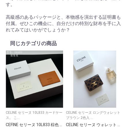
す。
高級感のあるパッケージと、本物感を演出する証明書も
付属。ぜひこの機会に、自分だけの特別な財布を手に入
れてみてはいかがでしょうか？
同じカテゴリの商品
CELINE セリーヌ 10L833 カードケー
CELINE セリーヌ ロングウォレット
ス。 こ...
ブラウン 2色入 ...
CEFINE セリーヌ 10L833 棕色 カードケース 軽量 高級レザー 1枚のみ
CELINE セリーヌ ウォレット ブラウン シマーリング ブラック 二つ折り 財布 1枚 カード入れ付き メンズ レディース