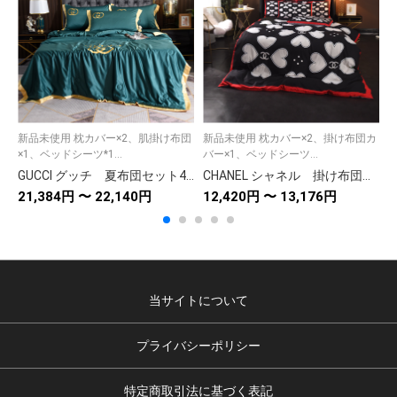
新品未使用 枕カバー×2、肌掛け布団
新品未使用 枕カバー×2、掛け布団カ
×1、ベッドシーツ*1...
バー×1、ベッドシーツ...
バ
GUCCI グッチ 夏布団セット4点 羽毛肌掛け布団/ベッドシーツ/枕カバー ひんやり接触冷感キルトケット シルク刺繍
CHANEL シャネル 掛け布団カバーセット4点 ダブルサイズ/キングサイズベッド 綿生地ベッドカバー 新居寝具用品 黒白
21,384円 〜 22,140円
12,420円 〜 13,176円
1
当サイトについて
プライバシーポリシー
特定商取引法に基づく表記