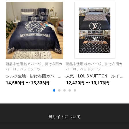
新品未使用 枕カバー×2、掛け布団カ
新品未使用 枕カバー×2、掛け布団カ
バー×1、ベッドシーツ...
バー×1、ベッドシーツ...
バ
シルク生地 掛け布団カバーセット4点 ダブルサイズ/キングサイズ すべすべベッドカバー クロムハーツCHROME HEARTS
人気 LOUIS VUITTON ルイ ヴィトン 掛け布団カバーセット4点 ダブルサイズ/キングサイズベッド 綿生地 ベッドカバー 新居寝具用品 ブラック モノグラム 2色
14,580円 〜 15,336円
12,420円 〜 13,176円
1
当サイトについて