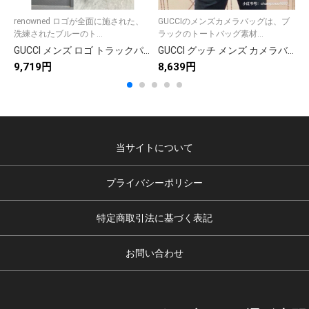
renowned ロゴが全面に施された、
GUCCIのメンズカメラバッグは、ブ
洗練されたブルーのト...
ラックのトートバッグ素材...
GUCCI メンズ ロゴ トラックパンツ ブルー 1色入
GUCCI グッチ メンズ カメラバッグ ブラック 1色入
9,719円
8,639円
1
当サイトについて
プライバシーポリシー
特定商取引法に基づく表記
お問い合わせ