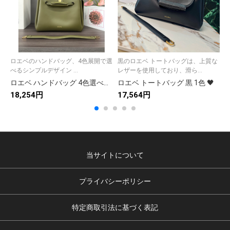
ロエベのハンドバッグ、4色展開で選
黒のロエベ トートバッグは、上質な
べるシンプルデザイン ...
レザーを使用しており、滑ら...
気
ロエベ ハンドバッグ 4色選べる シンプルデザイン 綺麗な色合い✨
ロエベ トートバッグ 黒 1色 🖤
18,254円
17,564円
1
当サイトについて
プライバシーポリシー
特定商取引法に基づく表記