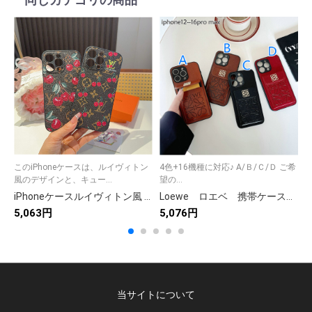
このiPhoneケースは、ルイヴィトン
4色+16機種に対応♪ A/Ｂ/Ｃ/Ｄ ご希
風のデザインと、キュー...
望の...
iPhoneケースルイヴィトン風 チェリーデザイン 手帳型スマホケース 4色入 🍒
Loewe ロエベ 携帯ケース スマホケース iphoneケース 大人可愛い iphone12-iphone16Promax レザー 全16機種対応
5,063円
5,076円
5
当サイトについて