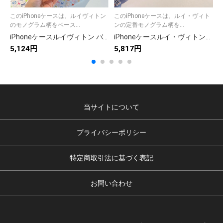
このiPhoneケースは、ルイヴィトン
このiPhoneケースは、ルイ・ヴィト
のモノグラム柄をベース...
ンの定番モノグラム柄を...
iPhoneケースルイヴィトン バンズ iPhoneケース ブラウン 2種類のデザイン
iPhoneケースルイ・ヴィトン風 スマホケース ポケット付き 2色入 💖
5,124円
5,817円
5
当サイトについて
プライバシーポリシー
特定商取引法に基づく表記
お問い合わせ