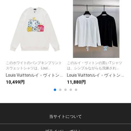
このホワイトのパンプキンプリント
このルイ・ヴィトンの黒いTシャツ
スウェットシャツは、Loui...
は、シンプルながらも洗練され...
Louis Vuittonルイ・ヴィトン ホワイト パンプキンプリントスウェットシャツ 100%コットン
Louis Vuittonルイ・ヴィトン メンズ ロングスリーブTシャツ 黒/白 2色入
10,499円
11,880円
9
当サイトについて