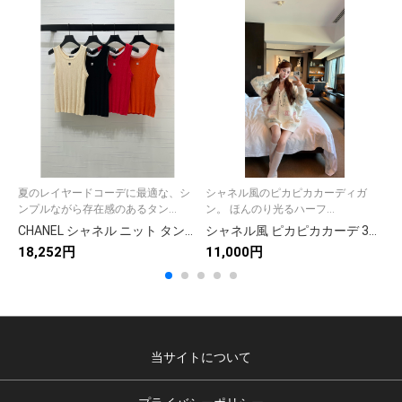
夏のレイヤードコーデに最適な、シ
シャネル風のピカピカカーディガ
ンプルながら存在感のあるタン...
ン。 ほんのり光るハーフ...
CHANEL シャネル ニット タンクトップ レディース 縦坑条 ブラック ホワイト レッド オレンジ 全4色
シャネル風 ピカピカカーデ 3色入 女性用 おしゃれなニットカーディガン
18,252円
11,000円
1
当サイトについて