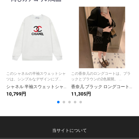
このシャネルの半袖スウェットシャ
この香奈儿のロングコートは、ブラ
ツは、シンプルなデザインにブ...
ックとブラウンの2色展開。 ...
シャネル 半袖スウェットシャツ ホワイト 1色
香奈儿 ブラック ロングコート 2色入 豪華なデザイン 高級感のあるアウター
10,799円
11,305円
1
当サイトについて